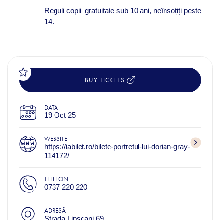
Reguli copii: gratuitate sub 10 ani, neînsoțiți peste
14.
BUY TICKETS
DATA
19 Oct 25
WEBSITE
https://iabilet.ro/bilete-portretul-lui-dorian-gray-
114172/
TELEFON
0737 220 220
ADRESĂ
Strada Lipscani 69