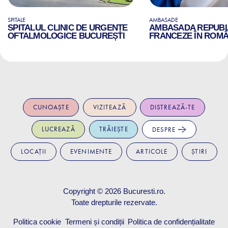
SPITALE
AMBASADE
SPITALUL CLINIC DE URGENȚE
AMBASADA REPUBLI
OFTALMOLOGICE BUCUREȘTI
FRANCEZE ÎN ROMÂ
CUNOAȘTE
VIZITEAZĂ
DISTREAZĂ-TE
LUCREAZĂ
TRĂIEȘTE
DESPRE
LOCAȚII
EVENIMENTE
ARTICOLE
ȘTIRI
Copyright © 2026
Bucuresti.ro
.
Toate drepturile rezervate.
Politica cookie
Termeni și condiții
Politica de confidențialitate