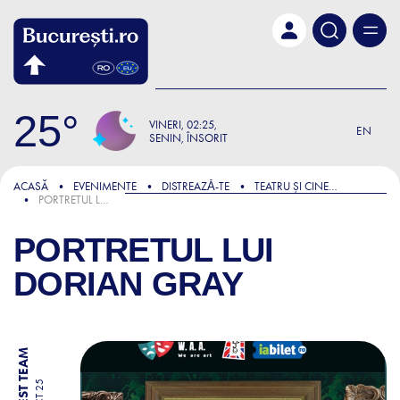
Skip to main content
25
VINERI
02:25
EN
SENIN, ÎNSORIT
ACASĂ
EVENIMENTE
DISTREAZǍ-TE
TEATRU ȘI CINEMA
PORTRETUL LUI DORIAN GRAY
PORTRETUL LUI
DORIAN GRAY