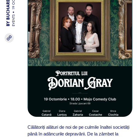
BY BUCHAREST TEAM
19 OCT 25
EVENTS
Călătoriți alături de noi de pe culmile înaltei societăți
până în adâncurile depravării. De la zâmbet la