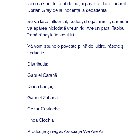
lacrimă sunt tot atât de puțini paşi câți face tânărul
Dorian Gray de la inocență la decadență.
Se va lăsa influențat, sedus, drogat, mințit, dar nu îi
va apărea niciodată vreun rid. Are un pact. Tabloul
îmbătrâneşte în locul lui.
Vă vom spune o poveste plină de iubire, râsete şi
seducție.
Distribuția:
Gabriel Catană
Diana Lanțoş
Gabriel Zaharia
Cezar Costache
Ilinca Ciochia
Producția și regia: Asociația We Are Art