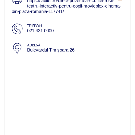
https://iabilet.ro/bilete-povestea-scufitei-rosii-
teatru-interactiv-pentru-copii-movieplex-cinema-
din-plaza-romania-117741/
TELEFON
021 431 0000
ADRESĂ
Bulevardul Timișoara 26