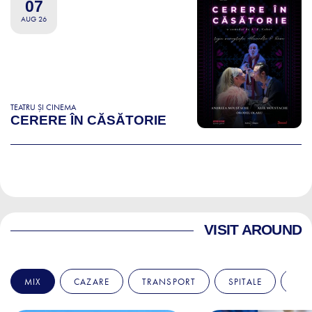
07
AUG 26
TEATRU ȘI CINEMA
CERERE ÎN CĂSĂTORIE
VISIT AROUND
MIX
CAZARE
TRANSPORT
SPITALE
AM