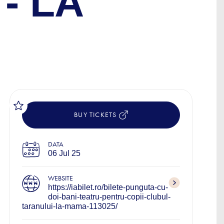
- LA
BUY TICKETS
DATA
06 Jul 25
WEBSITE
https://iabilet.ro/bilete-punguta-cu-
doi-bani-teatru-pentru-copii-clubul-
taranului-la-mama-113025/