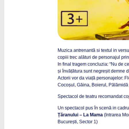
Muzica antrenantă si textul in vers
copiii trec alături de personajul prin
In final tragem concluzia: “Nu de ce
și învățătura sunt negreșit demne d
Actorii vor da viață personajelor: 
Cocoșul, Găina, Boierul, Pălămidă
Spectacol de teatru recomandat copi
Un spectacol pus în scenă in cadr
Țăranului – La Mama
(
Intrarea Mon
București, Sector 1)