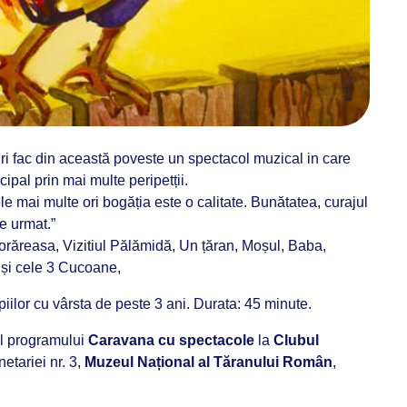
uri fac din această poveste un spectacol muzical in care
cipal prin mai multe peripetții.
le mai multe ori bogăția este o calitate. Bunătatea, curajul
e urmat.”
Florăreasa, Vizitiul Pălămidă, Un țăran, Moșul, Baba,
 și cele 3 Cucoane,
ilor cu vârsta de peste 3 ani. Durata: 45 minute.
ul programului
Caravana cu spectacole
la
Clubul
etariei nr. 3,
Muzeul Național al Tăranului Român
,