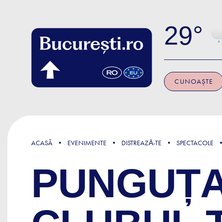
Skip to main content
29
CUNOAȘTE
ACASĂ
EVENIMENTE
DISTREAZǍ-TE
SPECTACOLE
PUNGUȚA