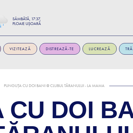
SÂMBĂTĂ
17:37
PLOAIE UȘOARĂ
VIZITEAZĂ
DISTREAZĂ-TE
LUCREAZĂ
TRĂ
PUNGUȚA CU DOI BANI @ CLUBUL TĂRANULUI - LA MAMA
 CU DOI BA