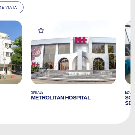
 DE VIATA
SPITALE
EDUCA
METROLITAN HOSPITAL
ȘCO
SED