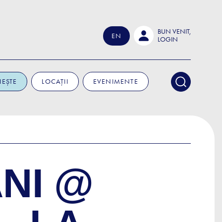
BUN VENIT,
EN
LOGIN
IEȘTE
LOCAȚII
EVENIMENTE
NI @