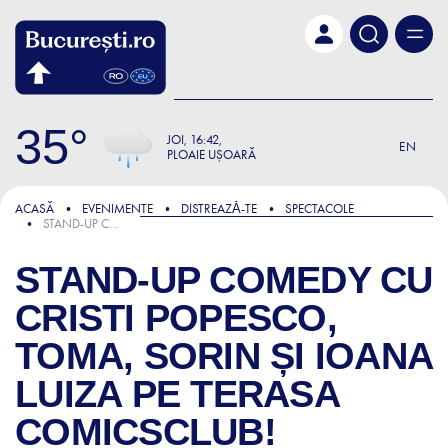
Skip to main content
35
JOI
16:42
EN
PLOAIE UȘOARĂ
ACASĂ
EVENIMENTE
DISTREAZǍ-TE
SPECTACOLE
STAND-UP COMEDY CU CRISTI POPESCO, TOMA, SORIN ȘI IOANA LUIZA PE TERASA COMICSCLUB!
STAND-UP COMEDY CU
CRISTI POPESCO,
TOMA, SORIN ȘI IOANA
LUIZA PE TERASA
COMICSCLUB!