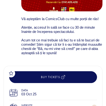
Vă așteptăm la ComicsClub cu multe porții de râs!
Atenție, accesul în sală se face cu 30 de minute
înainte de începerea spectacolului.
Acum tot ce mai trebuie să faci tu e să te bucuri de
comedie! Știm sigur că lor li s-au întâmplat muuuulte
chestii de “Bă, nu-mi vine să cred!” pe care d-abia
așteaptă să ți le spună!
BUY TICKETS
DATA
03 Oct 25
WEBSITE