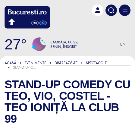
Skip to main content
27
SÂMBĂTĂ
00:22
EN
SENIN, ÎNSORIT
ACASĂ
EVENIMENTE
DISTREAZǍ-TE
SPECTACOLE
STAND-UP COMEDY CU TEO, VIO, COSTEL - TEO IONIȚĂ LA CLUB 99
STAND-UP COMEDY CU
TEO, VIO, COSTEL -
TEO IONIȚĂ LA CLUB
99