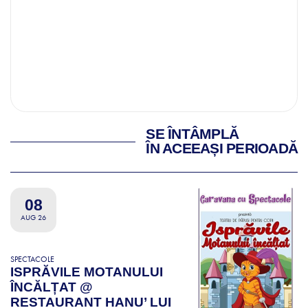
SE ÎNTÂMPLĂ
ÎN ACEEAȘI PERIOADĂ
08
AUG 26
SPECTACOLE
ISPRĂVILE MOTANULUI
ÎNCĂLȚAT @
RESTAURANT HANU’ LUI