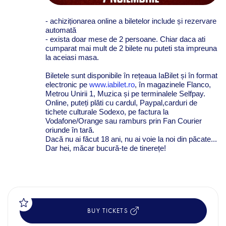
- achiziționarea online a biletelor include și rezervare
automată
- exista doar mese de 2 persoane. Chiar daca ati
cumparat mai mult de 2 bilete nu puteti sta impreuna
la aceiasi masa.
Biletele sunt disponibile în rețeaua IaBilet și în format
electronic pe
www.iabilet.ro
, în magazinele Flanco,
Metrou Unirii 1, Muzica și pe terminalele Selfpay.
Online, puteți plăti cu cardul, Paypal,carduri de
tichete culturale Sodexo, pe factura la
Vodafone/Orange sau ramburs prin Fan Courier
oriunde în tară.
Dacă nu ai făcut 18 ani, nu ai voie la noi din păcate...
Dar hei, măcar bucură-te de tinerețe!
BUY TICKETS