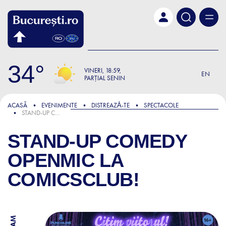
Skip to main content
34
VINERI
18:59
EN
PARȚIAL SENIN
ACASĂ
EVENIMENTE
DISTREAZǍ-TE
SPECTACOLE
STAND-UP COMEDY OPENMIC LA COMICSCLUB!
STAND-UP COMEDY
OPENMIC LA
COMICSCLUB!