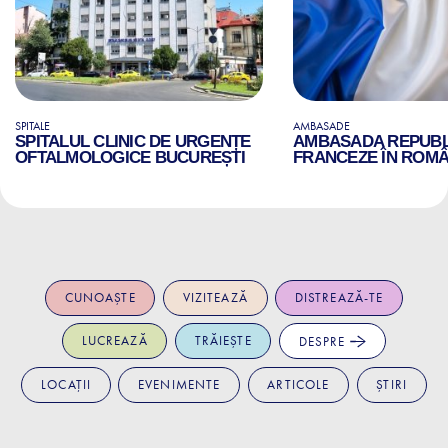
SPITALE
AMBASADE
SPITALUL CLINIC DE URGENȚE
AMBASADA REPUBLI
OFTALMOLOGICE BUCUREȘTI
FRANCEZE ÎN ROMÂ
CUNOAȘTE
VIZITEAZĂ
DISTREAZĂ-TE
LUCREAZĂ
TRĂIEȘTE
DESPRE
LOCAȚII
EVENIMENTE
ARTICOLE
ȘTIRI