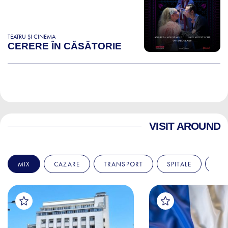
TEATRU ȘI CINEMA
CERERE ÎN CĂSĂTORIE
VISIT AROUND
MIX
CAZARE
TRANSPORT
SPITALE
AM