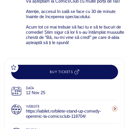
Vă așteptăm la ComicsClub cu multe porții de râs!
Atenție, accesul în sală se face cu 30 de minute
înainte de începerea spectacolului.
Acum tot ce mai trebuie să faci tu e să te bucuri de
comedie! Știm sigur că lor li s-au întâmplat muuuulte
chestii de “Bă, nu-mi vine să cred!” pe care d-abia
așteaptă să ți le spună!
BUY TICKETS
DATA
12 Nov 25
WEBSITE
https://iabilet.ro/bilete-stand-up-comedy-
openmic-la-comicsclub-118704/