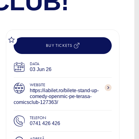
CLUB!
BUY TICKETS
DATA
03 Jun 26
WEBSITE
https://iabilet.ro/bilete-stand-up-
comedy-openmic-pe-terasa-
comicsclub-127363/
TELEFON
0741 426 426
ADRESĂ