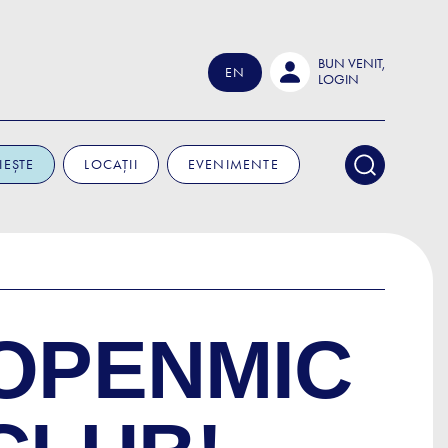
BUN VENIT,
EN
LOGIN
IEȘTE
LOCAȚII
EVENIMENTE
OPENMIC