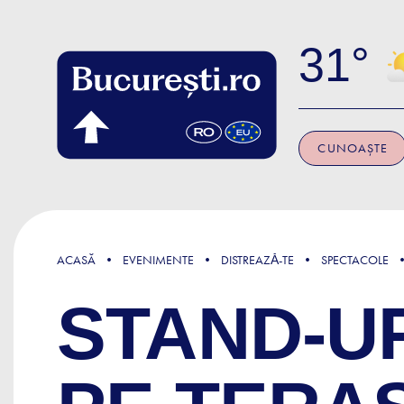
Skip to main content
31
CUNOAȘTE
ACASĂ
EVENIMENTE
DISTREAZǍ-TE
SPECTACOLE
STAND-U