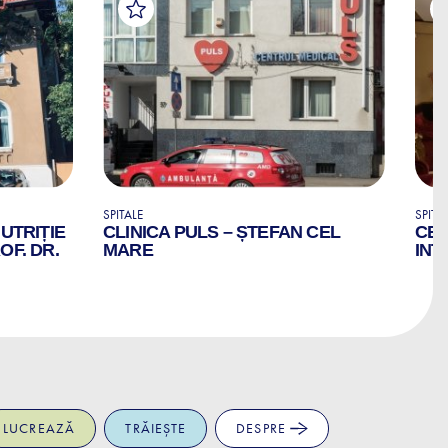
SPITALE
SPITA
NUTRIȚIE
CLINICA PULS – ȘTEFAN CEL
CEN
OF. DR.
MARE
INT
LUCREAZĂ
TRĂIEȘTE
DESPRE