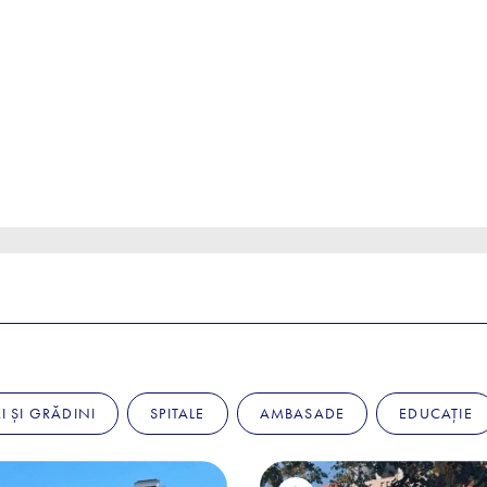
I ȘI GRĂDINI
SPITALE
AMBASADE
EDUCAȚIE