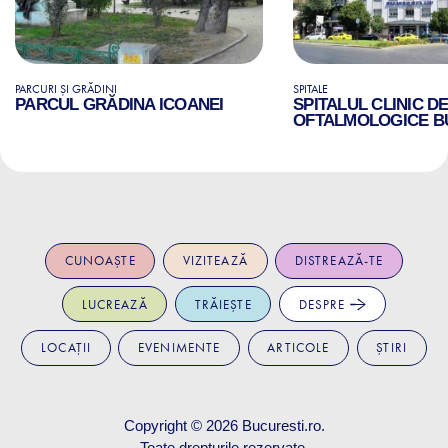
PARCURI ȘI GRĂDINI
SPITALE
PARCUL GRĂDINA ICOANEI
SPITALUL CLINIC D
OFTALMOLOGICE B
CUNOAȘTE
VIZITEAZĂ
DISTREAZĂ-TE
LUCREAZĂ
TRĂIEȘTE
DESPRE
LOCAȚII
EVENIMENTE
ARTICOLE
ȘTIRI
Copyright © 2026
Bucuresti.ro
.
Toate drepturile rezervate.