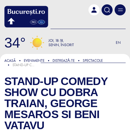
Skip to main content
34
JOI
18:18
EN
SENIN, ÎNSORIT
ACASĂ
EVENIMENTE
DISTREAZǍ-TE
SPECTACOLE
STAND-UP COMEDY SHOW CU DOBRA TRAIAN, GEORGE MESAROS SI BENI VATAVU
STAND-UP COMEDY
SHOW CU DOBRA
TRAIAN, GEORGE
MESAROS SI BENI
VATAVU