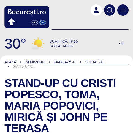
Skip to main content
30
DUMINICĂ
19:50
EN
PARȚIAL SENIN
ACASĂ
EVENIMENTE
DISTREAZǍ-TE
SPECTACOLE
STAND-UP CU CRISTI POPESCO, TOMA, MARIA POPOVICI, MIRICĂ ȘI JOHN PE TERASA COMICSCLUB!
STAND-UP CU CRISTI
POPESCO, TOMA,
MARIA POPOVICI,
MIRICĂ ȘI JOHN PE
TERASA