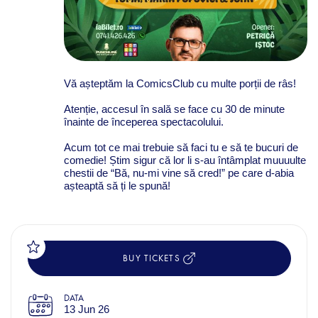
Vă așteptăm la ComicsClub cu multe porții de râs!
Atenție, accesul în sală se face cu 30 de minute
înainte de începerea spectacolului.
Acum tot ce mai trebuie să faci tu e să te bucuri de
comedie! Știm sigur că lor li s-au întâmplat muuuulte
chestii de “Bă, nu-mi vine să cred!” pe care d-abia
așteaptă să ți le spună!
BUY TICKETS
DATA
13 Jun 26