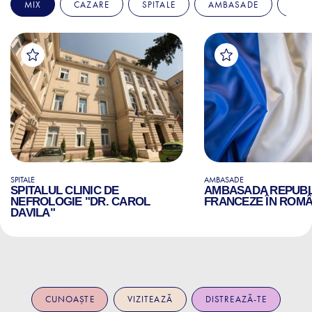
MIX
CAZARE
SPITALE
AMBASADE
EDU
SPITALE
AMBASADE
SPITALUL CLINIC DE
AMBASADA REPUBLI
NEFROLOGIE "DR. CAROL
FRANCEZE ÎN ROMÂ
DAVILA"
CUNOAȘTE
VIZITEAZĂ
DISTREAZĂ-TE