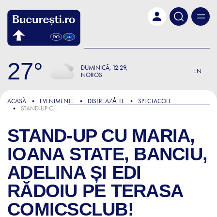
Skip to main content
27
DUMINICĂ
12:29
EN
NOROS
ACASĂ
EVENIMENTE
DISTREAZǍ-TE
SPECTACOLE
STAND-UP CU MARIA, IOANA STATE, BANCIU, ADELINA ȘI EDI RĂDOIU PE TERASA COMICSCLUB!
STAND-UP CU MARIA,
IOANA STATE, BANCIU,
ADELINA ȘI EDI
RĂDOIU PE TERASA
COMICSCLUB!