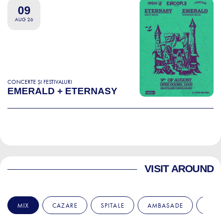
09
AUG 26
CONCERTE ȘI FESTIVALURI
EMERALD + ETERNASY
VISIT AROUND
MIX
CAZARE
SPITALE
AMBASADE
EDU