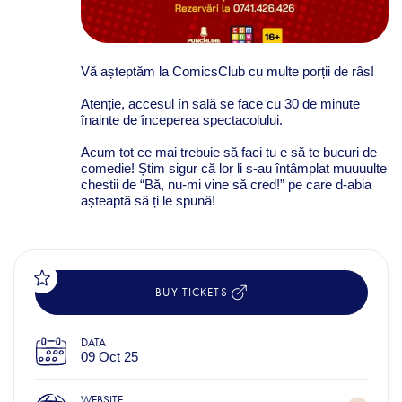
Vă așteptăm la ComicsClub cu multe porții de râs!
Atenție, accesul în sală se face cu 30 de minute
înainte de începerea spectacolului.
Acum tot ce mai trebuie să faci tu e să te bucuri de
comedie! Știm sigur că lor li s-au întâmplat muuuulte
chestii de “Bă, nu-mi vine să cred!” pe care d-abia
așteaptă să ți le spună!
BUY TICKETS
DATA
09 Oct 25
WEBSITE