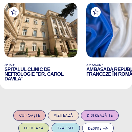
SPITALE
AMBASADE
SPITALUL CLINIC DE
AMBASADA REPUBLI
NEFROLOGIE "DR. CAROL
FRANCEZE ÎN ROMÂ
DAVILA"
CUNOAȘTE
VIZITEAZĂ
DISTREAZĂ-TE
LUCREAZĂ
TRĂIEȘTE
DESPRE