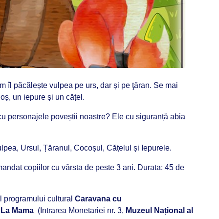
m îl păcălește vulpea pe urs, dar și pe ţăran. Se mai
oș, un iepure și un cățel.
 cu personajele poveștii noastre? Ele cu siguranță abia
ulpea, Ursul, Țăranul, Cocoșul, Cățelul și Iepurele.
mandat copiilor cu vârsta de peste 3 ani. Durata: 45 de
l programului cultural
Caravana cu
 – La Mama
(
Intrarea Monetariei nr. 3,
Muzeul Național al