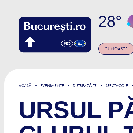
Skip to main content
28
CUNOAȘTE
ACASĂ
EVENIMENTE
DISTREAZǍ-TE
SPECTACOLE
URSUL P