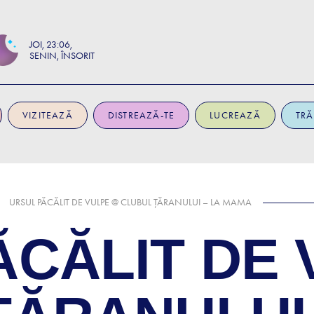
JOI
23:06
SENIN, ÎNSORIT
VIZITEAZĂ
DISTREAZĂ-TE
LUCREAZĂ
TRĂ
URSUL PĂCĂLIT DE VULPE @ CLUBUL ȚĂRANULUI – LA MAMA
ĂCĂLIT DE