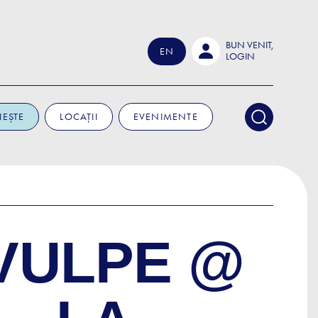
BUN VENIT,
EN
LOGIN
IEȘTE
LOCAȚII
EVENIMENTE
 VULPE @