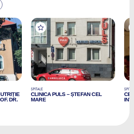
SPITALE
SPITA
NUTRIȚIE
CLINICA PULS – ȘTEFAN CEL
CEN
OF. DR.
MARE
INT