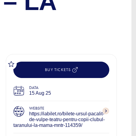
– LA
BUY TICKETS
DATA
15 Aug 25
WEBSITE
https://iabilet.ro/bilete-ursul-pacalit-
de-vulpe-teatru-pentru-copii-clubul-
taranului-la-mama-mntr-114359/