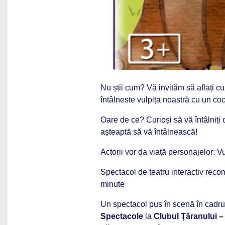
Nu știi cum? Vă invităm să aflați cu
întâlneste vulpița noastră cu un coc
Oare de ce? Curioși să vă întâlniți
așteaptă să vă întâlnească!
Actorii vor da viață personajelor: V
Spectacol de teatru interactiv reco
minute
Un spectacol pus în scenă în cadru
Spectacole
la
Clubul Țăranului