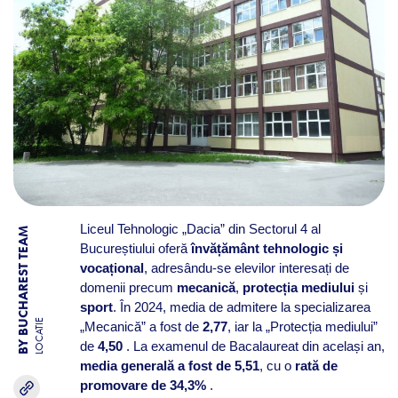
Liceul Tehnologic „Dacia” din Sectorul 4 al
BY BUCHAREST TEAM
Bucureștiului oferă
învățământ tehnologic și
vocațional
, adresându-se elevilor interesați de
domenii precum
mecanică
,
protecția mediului
și
sport
. În 2024, media de admitere la specializarea
LOCATIE
„Mecanică” a fost de
2,77
, iar la „Protecția mediului”
de
4,50
. La examenul de Bacalaureat din același an,
media generală a fost de 5,51
, cu o
rată de
promovare de 34,3%
.