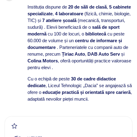
Instituția dispune de
20 de săli de clasă
,
5 cabinete
specializate
,
4 laboratoare
(fizică, chimie, biologie,
TIC) și
7 ateliere școală
(mecanică, transporturi,
sudură) . Elevii beneficiază de o
sală de sport
modernă
cu 100 de locuri, o
bibliotecă
cu peste
60.000 de volume și un
centru de informare și
documentare
. Parteneriatele cu companii auto de
renume, precum
Țiriac Auto
,
DAB Auto Serv
și
Colina Motors
, oferă oportunități practice valoroase
pentru elevi .
Cu o echipă de peste
30 de cadre didactice
dedicate
, Liceul Tehnologic „Dacia” se angajează să
ofere o
educație practică și orientată spre carieră
,
adaptată nevoilor pieței muncii.