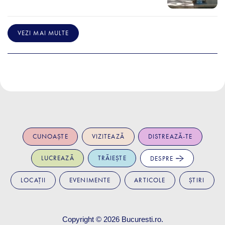
VEZI MAI MULTE
CUNOAȘTE
VIZITEAZĂ
DISTREAZĂ-TE
LUCREAZĂ
TRĂIEȘTE
DESPRE
LOCAȚII
EVENIMENTE
ARTICOLE
ȘTIRI
Copyright © 2026
Bucuresti.ro
.