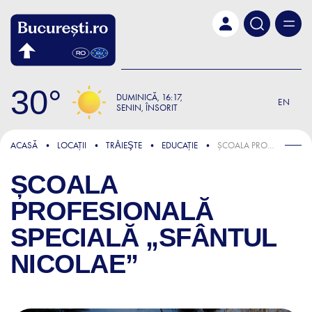
Skip to main content
30
DUMINICĂ
16:17
EN
SENIN, ÎNSORIT
ACASĂ
LOCAȚII
TRǍIEŞTE
EDUCAȚIE
ȘCOALA PROFESIONALĂ SPECIALĂ „SFÂNTUL NICOLAE”
ȘCOALA
PROFESIONALĂ
SPECIALĂ „SFÂNTUL
NICOLAE”