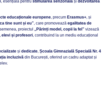
e
, esențială pentru
stimularea senzorială
și
dezvoltarea
ecte educaționale europene
, precum
Erasmus+
, și
ca tine sunt și eu”
, care promovează
egalitatea de
asemenea, proiectul
„Părinți model, copii la fel”
vizează
, elevi și profesori
, contribuind la un mediu educațional
cializate
și
dedicate
,
Școala Gimnazială Specială Nr. 4
ția incluzivă
din București, oferind un cadru adaptat și
elev.