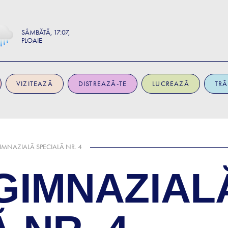
SÂMBĂTĂ
17:07
PLOAIE
VIZITEAZĂ
DISTREAZĂ-TE
LUCREAZĂ
TRĂ
MNAZIALĂ SPECIALĂ NR. 4
GIMNAZIAL