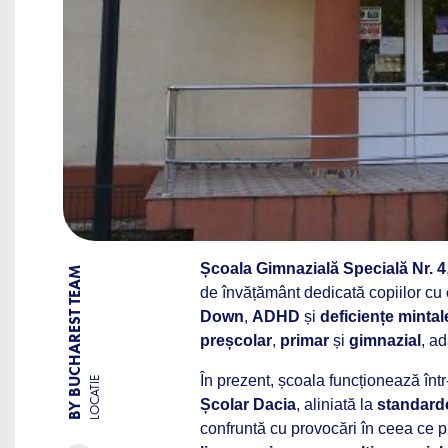
Școala Gimnazială Specială Nr. 4
BY BUCHAREST TEAM
de învățământ dedicată copiilor cu
Down
,
ADHD
și
deficiențe minta
preșcolar
,
primar
și
gimnazial
, ad
În prezent, școala funcționează înt
LOCATIE
Școlar Dacia
, aliniată la
standarde
confruntă cu provocări în ceea ce 