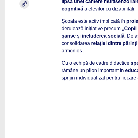
lipsa unei camere multisenzorial
cognitivă
a elevilor cu dizabilități.
Școala este activ implicată în
proi
derulează inițiative precum
„Copil 
șanse
și
includerea socială
. De 
consolidarea
relației dintre părinți
armonios .
Cu o echipă de cadre didactice
spe
rămâne un pilon important în
educa
sprijin individualizat pentru fiecare 