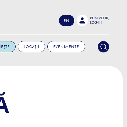
BUN VENIT,
EN
LOGIN
IEȘTE
LOCAȚII
EVENIMENTE
Ă