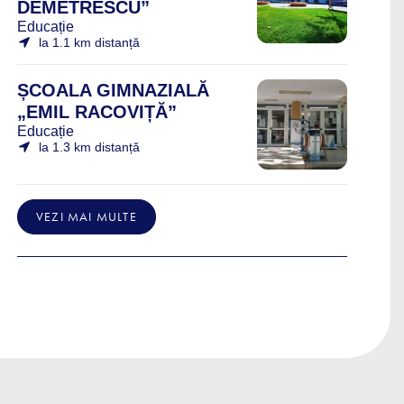
DEMETRESCU”
Educație
la 1.1 km distanță
ȘCOALA GIMNAZIALĂ
„EMIL RACOVIȚĂ”
Educație
la 1.3 km distanță
VEZI MAI MULTE