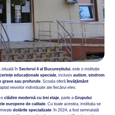
, situată în
Sectorul 4 al Bucureștiului
, este o instituție
cerințe educaționale speciale
, inclusiv
autism
,
sindrom
le grave sau profunde
. Școala oferă
învățământ
aptat nevoilor individuale ale fiecărui elev.
r-o
clădire modernă cu trei etaje
, parte a
Grupului
le europene de calitate
. Cu toate acestea, instituția se
privește
dotările specializate
: în 2024, a fost semnalată