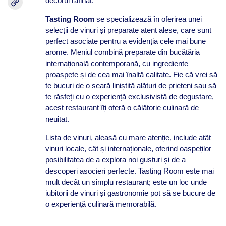
decorul rafinat.
Tasting Room
se specializează în oferirea unei
selecții de vinuri și preparate atent alese, care sunt
perfect asociate pentru a evidenția cele mai bune
arome. Meniul combină preparate din bucătăria
internațională contemporană, cu ingrediente
proaspete și de cea mai înaltă calitate. Fie că vrei să
te bucuri de o seară liniștită alături de prieteni sau să
te răsfeți cu o experiență exclusivistă de degustare,
acest restaurant îți oferă o călătorie culinară de
neuitat.
Lista de vinuri, aleasă cu mare atenție, include atât
vinuri locale, cât și internaționale, oferind oaspeților
posibilitatea de a explora noi gusturi și de a
descoperi asocieri perfecte. Tasting Room este mai
mult decât un simplu restaurant; este un loc unde
iubitorii de vinuri și gastronomie pot să se bucure de
o experiență culinară memorabilă.