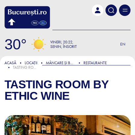
Skip to main content
30
VINERI
20:22
EN
SENIN, ÎNSORIT
ACASĂ
LOCAȚII
MÂNCARE ȘI BĂUTURĂ
RESTAURANTE
TASTING ROOM BY ETHIC WINE
TASTING ROOM BY
ETHIC WINE