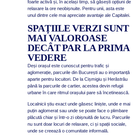
foarte activă și, în același timp, să găsești opțiuni de
relaxare la ore neobișnuite. Pentru unii, asta este
unul dintre cele mai apreciate avantaje ale Capitalei.
SPAȚIILE VERZI SUNT
MAI VALOROASE
DECÂT PAR LA PRIMA
VEDERE
Deși orașul este cunoscut pentru trafic și
aglomerație, parcurile din București au o importanță
aparte pentru locuitori. De la Cișmigiu și Herăstrău
până la parcurile de cartier, acestea devin refugii
urbane în care ritmul orașului pare să încetinească.
Localnicii știu exact unde găsesc liniște, unde e mai
puțin aglomerat sau unde se poate face o plimbare
plăcută chiar și într-o zi obișnuită de lucru. Parcurile
nu sunt doar locuri de relaxare, ci și spații sociale,
unde se creează o comunitate informală.