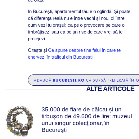
În București, apartamentul tău e o oglindă. Și poate
că diferența reală nu e între vechi și nou, ci între
cum vezi tu orașul: ca pe o provocare pe care o
îmbrățișezi sau ca pe un risc de care vrei să te
protejezi.
Citește și
Ce spune despre tine felul în care te
enervezi în traficul din București
BUCURESTI.RO
ADAUGĂ
CA SURSĂ PREFERATĂ ÎN 
ALTE ARTICOLE
35.000 de fiare de călcat și un
tirbușon de 49.600 de lire: muzeul
unui singur colecționar, în
București