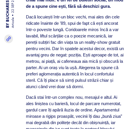
BY BUCHAREST TEAM
22 SEP 25
de a spune cine ești, fără să deschizi gura.
Dacă locuiești într-un bloc vechi, mai ales din cele
Articole
ridicate înainte de ’89, spui de fapt că ești ancorat
într-o poveste lungă. Coridoarele miros încă a var
lavabil, liftul scârțâie ca o poezie mecanică, iar
pereții subțiri fac din viața ta un reality-show gratuit
pentru vecini. Dar în spatele acestui decor, există un
avantaj greu de negat: poziția. Ești aproape de tot, ai
metrou, ai piață, ai cafeneaua aia mică și obscură la
parter. Ai un oraș viu la ușă. Alegerea ta spune că
preferi aglomerația autentică în locul confortului
steril. Că îți place să simți pulsul străzii chiar și
atunci când vrei doar să dormi.
Dacă stai într-un complex nou, mesajul e altul. Ai
ales liniștea cu barieră, locul de parcare numerotat,
gardul care îți apără iluzia de ordine. Apartamentul
miroase a rigips proaspăt, vecinii îți dau „bună ziua”
mai degrabă din politețe decât din obișnuință, iar
magazinele din jur sunt toate la parterul blocului.