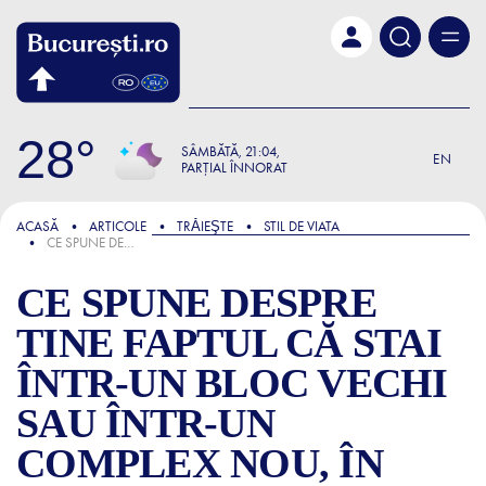
Skip to main content
28
SÂMBĂTĂ
21:04
EN
PARȚIAL ÎNNORAT
FOCUS
ACASĂ
ARTICOLE
TRǍIEŞTE
STIL DE VIATA
CE SPUNE DESPRE TINE FAPTUL CĂ STAI ÎNTR-UN BLOC VECHI SAU ÎNTR-UN COMPLEX NOU, ÎN BUCUREȘTI
CE SPUNE DESPRE
TINE FAPTUL CĂ STAI
ÎNTR-UN BLOC VECHI
SAU ÎNTR-UN
COMPLEX NOU, ÎN