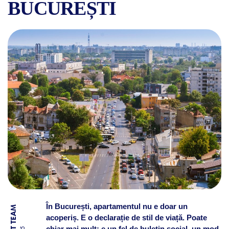
BUCUREȘTI
CE SPUNE DESPRE TINE FAP
În București, apartamentul nu e doar un
acoperiș. E o declarație de stil de viață. Poate
chiar mai mult: e un fel de buletin social, un mod