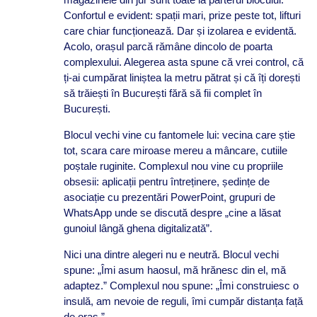
Confortul e evident: spații mari, prize peste tot, lifturi
care chiar funcționează. Dar și izolarea e evidentă.
Acolo, orașul parcă rămâne dincolo de poarta
complexului. Alegerea asta spune că vrei control, că
ți-ai cumpărat liniștea la metru pătrat și că îți dorești
să trăiești în București fără să fii complet în
București.
Blocul vechi vine cu fantomele lui: vecina care știe
tot, scara care miroase mereu a mâncare, cutiile
poștale ruginite. Complexul nou vine cu propriile
obsesii: aplicații pentru întreținere, ședințe de
asociație cu prezentări PowerPoint, grupuri de
WhatsApp unde se discută despre „cine a lăsat
gunoiul lângă ghena digitalizată”.
Nici una dintre alegeri nu e neutră. Blocul vechi
spune: „Îmi asum haosul, mă hrănesc din el, mă
adaptez.” Complexul nou spune: „Îmi construiesc o
insulă, am nevoie de reguli, îmi cumpăr distanța față
de oraș.”