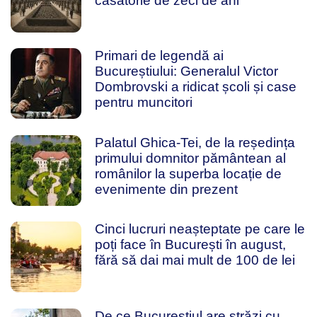
căsătorie de zeci de ani
Primari de legendă ai
Bucureștiului: Generalul Victor
Dombrovski a ridicat școli și case
pentru muncitori
Palatul Ghica-Tei, de la reședința
primului domnitor pământean al
românilor la superba locație de
evenimente din prezent
Cinci lucruri neașteptate pe care le
poți face în București în august,
fără să dai mai mult de 100 de lei
De ce Bucureștiul are străzi cu