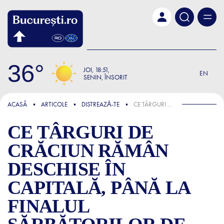
Skip to main content
36
JOI
18:51
EN
SENIN, ÎNSORIT
FOCUS
ACASĂ
ARTICOLE
DISTREAZǍ-TE
CE TÂRGURI DE CRĂCIUN RĂMÂN DESCHISE ÎN CAPITALĂ, PÂNĂ LA FINALUL SĂRBĂTORILOR DE IARNĂ 2025-2026
CE TÂRGURI DE
CRĂCIUN RĂMÂN
DESCHISE ÎN
CAPITALĂ, PÂNĂ LA
FINALUL