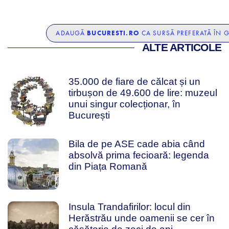
BUCURESTI.RO
ADAUGĂ
CA SURSĂ PREFERATĂ ÎN 
ALTE ARTICOLE
35.000 de fiare de călcat și un
tirbușon de 49.600 de lire: muzeul
unui singur colecționar, în
București
Bila de pe ASE cade abia când
absolvă prima fecioară: legenda
din Piața Romană
Insula Trandafirilor: locul din
Herăstrău unde oamenii se cer în