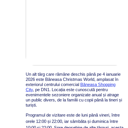
Un alt târg care rămâne deschis până pe 4 ianuarie
2026 este Băneasa Christmas World, amplasat în
exteriorul centrului comercial
Băneasa Shopping
City
, pe DN1. Locația este cunoscută pentru
evenimentele sezoniere organizate anual și atrage
un public divers, de la familii cu copii până la tineri și
turiști.
Programul de vizitare este de luni până vineri, între
orele 12:00 și 22:00, iar sâmbăta și duminica între
10:00 și 22:00. Spre deosebire de alte târguri, acesta