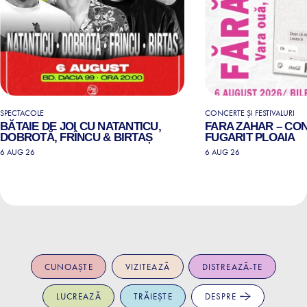
SPECTACOLE
CONCERTE ȘI FESTIVALURI
BĂTAIE DE JOI CU NATANTICU,
FARA ZAHAR – CO
DOBROTĂ, FRÎNCU & BIRTAȘ
FUGARIT PLOAIA
6 AUG 26
6 AUG 26
CUNOAȘTE
VIZITEAZĂ
DISTREAZĂ-TE
LUCREAZĂ
TRĂIEȘTE
DESPRE