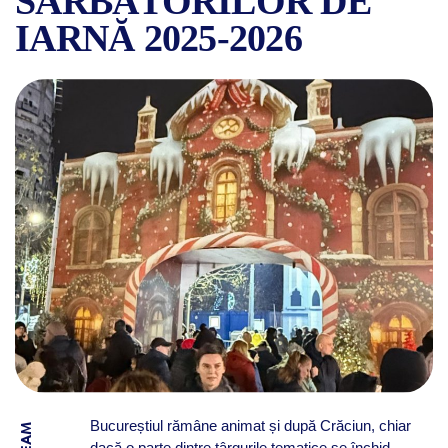
SĂRBĂTORILOR DE
IARNĂ 2025-2026
CE TÂRGURI DE CRĂCIUN RĂ
Bucureștiul rămâne animat și după Crăciun, chiar
dacă o parte dintre târgurile tematice se închid