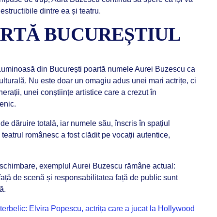
structibile dintre ea și teatru.
OARTĂ BUCUREȘTIUL
ra Luminoasă din București poartă numele Aurei Buzescu ca
lturală. Nu este doar un omagiu adus unei mari actrițe, ci
rații, unei conștiințe artistice care a crezut în
cenic.
 dăruire totală, iar numele său, înscris în spațiul
 teatrul românesc a fost clădit pe vocații autentice,
 în schimbare, exemplul Aurei Buzescu rămâne actual:
 față de scenă și responsabilitatea față de public sunt
ă.
nterbelic: Elvira Popescu, actrița care a jucat la Hollywood