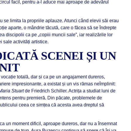
circul facil, pentru a-l aduce mai aproape de adevărul
u se limita la propriile aplauze. Atunci când elevii săi erau
oție aparte, o mândrie tăcută, care o făcea să se îndrepte
 discipolii ca pe „copiii muncii sale”, iar realizările lor
sale activități artistice.
ICATĂ SCENEI ȘI UN
NIT
o vocație totală, dar și ca pe un angajament dureros,
ariere impresionante, a existat și un vis rămas neîmplinit:
Maria Stuart
de Friedrich Schiller. Actrița a studiat luni de
 intens pentru premieră. Din păcate, problemele de
publicului ceea ce simțea că acesta avea dreptul să
 ca un moment dificil, aproape dureros, dar nu a însemnat
r impuse de trup, Aura Buzescu continua să spere că își va