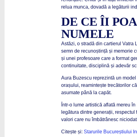
relua munca, dovadă a legăturii inde
DE CE ÎI P
NUMELE
Astăzi, o stradă din cartierul Vat
semn de recunoștință și memorie cu
și unei profesoare care a format gene
continuitate, disciplină și adevăr s
Aura Buzescu reprezintă un model de
orașului, reamintește trecătorilor că
asumate până la capăt.
Într-o lume artistică aflată mereu
legătura dintre generații, respectul
valori care nu îmbătrânesc niciodat
Citește și:
Starurile Bucureștiului I