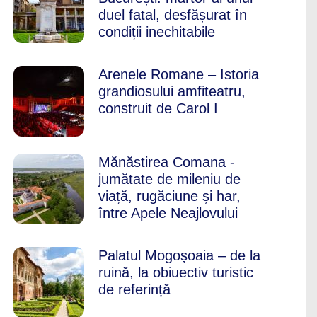
duel fatal, desfășurat în
condiții inechitabile
Arenele Romane – Istoria
grandiosului amfiteatru,
construit de Carol I
Mănăstirea Comana -
jumătate de mileniu de
viață, rugăciune și har,
între Apele Neajlovului
Palatul Mogoșoaia – de la
ruină, la obiuectiv turistic
de referință