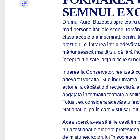
SEMNUL EX
Drumul Aurei Buzescu spre teatru a 
mari personalități ale scenei româ
clasa acesteia a însemnat, pentru t
prestigiu, ci intrarea într-o adevăr
mărturisească mai târziu că fără înd
începuturile sale, deja dificile și n
Intrarea la Conservator, realizată c
adevărat vocația. Sub îndrumarea Lu
actoriei a căpătat o direcție clară,
angajată în formația teatrală a soți
Totuși, ea considera adevăratul înc
Național, clipa în care visul său arti
Acea scenă avea să îi fie casă timp 
nu a fost doar o alegere profesiona
de misiunea actorului în societate.