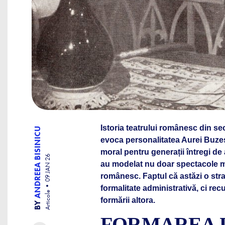
Istoria teatrului românesc din sec
ANDREEA BISINICU
evoca personalitatea Aurei Buzes
moral pentru generații întregi de 
09 JAN 26
au modelat nu doar spectacole mem
românesc. Faptul că astăzi o str
formalitate administrativă, ci rec
Articole
formării altora.
BY
FORMAREA U