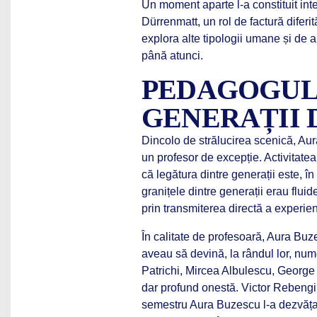
Un moment aparte l-a constituit int
Dürrenmatt, un rol de factură diferit
explora alte tipologii umane și de 
până atunci.
PEDAGOGUL
GENERAȚII 
Dincolo de strălucirea scenică, Au
un profesor de excepție. Activitat
că legătura dintre generații este, î
granițele dintre generații erau fluid
prin transmiterea directă a experien
În calitate de profesoară, Aura Buze
aveau să devină, la rândul lor, nu
Patrichi, Mircea Albulescu, George 
dar profund onestă. Victor Rebengi
semestru Aura Buzescu l-a dezvățat 