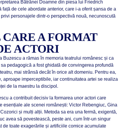
erpretarea Bătrânei Doamne din piesa lui Friedrich
ă față de cele abordate anterior, care i-a oferit șansa de a
a privi personajele dintr-o perspectivă nouă, necunoscută
 CARE A FORMAT
DE ACTORI
ra Buzescu a rămas în memoria teatrului românesc și ca
ea sa pedagogică a fost ghidată de convingerea profundă
n teatru, mai strânsă decât în orice alt domeniu. Pentru ea,
e, aproape imperceptibile, iar continuitatea artei se realiza
ței de la maestru la discipol.
scu a contribuit decisiv la formarea unor actori care
me esențiale ale scenei românești: Victor Rebengiuc, Gina
Cozorici și mulți alții. Metoda sa era una fermă, exigentă,
uc avea să povestească, peste ani, cum într-un singur
de toate exagerările și artificiile comice acumulate