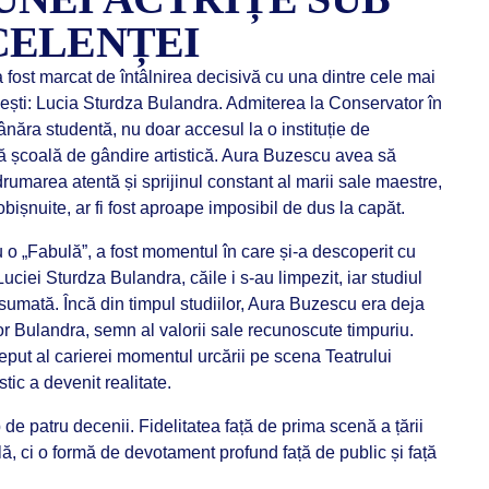
CELENȚEI
fost marcat de întâlnirea decisivă cu una dintre cele mai
nești: Lucia Sturdza Bulandra. Admiterea la Conservator în
ânăra studentă, nu doar accesul la o instituție de
ată școală de gândire artistică. Aura Buzescu avea să
rumarea atentă și sprijinul constant al marii sale maestre,
eobișnuite, ar fi fost aproape imposibil de dus la capăt.
u o „Fabulă”, a fost momentul în care și-a descoperit cu
ciei Sturdza Bulandra, căile i s-au limpezit, iar studiul
 asumată. Încă din timpul studiilor, Aura Buzescu era deja
lor Bulandra, semn al valorii sale recunoscute timpuriu.
eput al carierei momentul urcării pe scena Teatrului
stic a devenit realitate.
de patru decenii. Fidelitatea față de prima scenă a țării
lă, ci o formă de devotament profund față de public și față