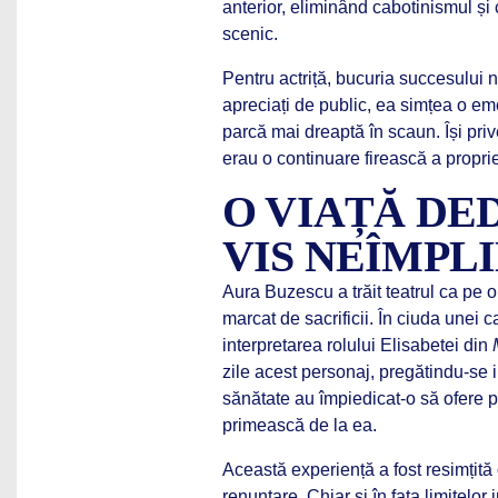
anterior, eliminând cabotinismul și 
scenic.
Pentru actriță, bucuria succesului n
apreciați de public, ea simțea o em
parcă mai dreaptă în scaun. Își privea
erau o continuare firească a propriei 
O VIAȚĂ DED
VIS NEÎMPLI
Aura Buzescu a trăit teatrul ca pe 
marcat de sacrificii. În ciuda unei c
interpretarea rolului Elisabetei din
zile acest personaj, pregătindu-se
sănătate au împiedicat-o să ofere 
primească de la ea.
Această experiență a fost resimțită
renunțare. Chiar și în fața limitelo