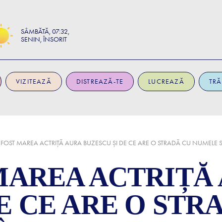
SÂMBĂTĂ
07:32
SENIN, ÎNSORIT
VIZITEAZĂ
DISTREAZĂ-TE
LUCREAZĂ
TRĂ
 FOST MAREA ACTRIȚĂ AURA BUZESCU ȘI DE CE ARE O STRADĂ CU NUMELE S
 MAREA ACTRIȚĂ
E CE ARE O STR