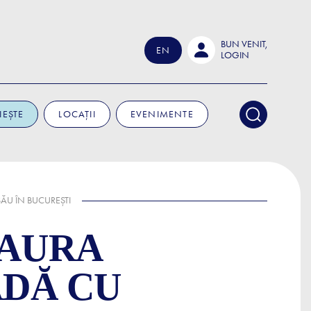
BUN VENIT,
EN
LOGIN
IEȘTE
LOCAȚII
EVENIMENTE
ĂU ÎN BUCUREȘTI
 AURA
ADĂ CU