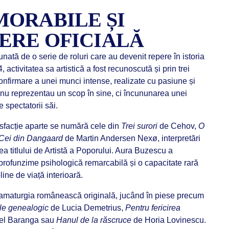
ORABILE ȘI
ERE OFICIALĂ
nată de o serie de roluri care au devenit repere în istoria
activitatea sa artistică a fost recunoscută și prin trei
confirmare a unei munci intense, realizate cu pasiune și
ii nu reprezentau un scop în sine, ci încununarea unei
e spectatorii săi.
tisfacție aparte se numără cele din
Trei surori
de Cehov,
O
Cei din Dangaard
de Martin Andersen Nexø, interpretări
rea titlului de Artistă a Poporului. Aura Buzescu a
profunzime psihologică remarcabilă și o capacitate rară
ine de viață interioară.
n dramaturgia românească originală, jucând în piese precum
le genealogic
de Lucia Demetrius,
Pentru fericirea
rel Baranga sau
Hanul de la răscruce
de Horia Lovinescu.