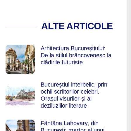
 BUZESCU ȘI DE C
ALTE ARTICOLE
Arhitectura Bucureștiului:
De la stilul brâncovenesc la
clădirile futuriste
Bucureștiul interbelic, prin
ochii scriitorilor celebri.
Orașul visurilor și al
deziluziilor literare
Fântâna Lahovary, din
București: martor al unui