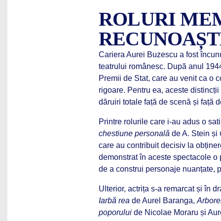
ROLURI MEM
RECUNOAȘT
Cariera Aurei Buzescu a fost încunu
teatrului românesc. După anul 1944, 
Premii de Stat, care au venit ca o 
rigoare. Pentru ea, aceste distincț
dăruiri totale față de scenă și față d
Printre rolurile care i-au adus o sa
chestiune personală
de A. Stein și
care au contribuit decisiv la obține
demonstrat în aceste spectacole o 
de a construi personaje nuanțate, pl
Ulterior, actrița s-a remarcat și î
Iarbă rea
de Aurel Baranga,
Arbore
poporului
de Nicolae Moraru și Au