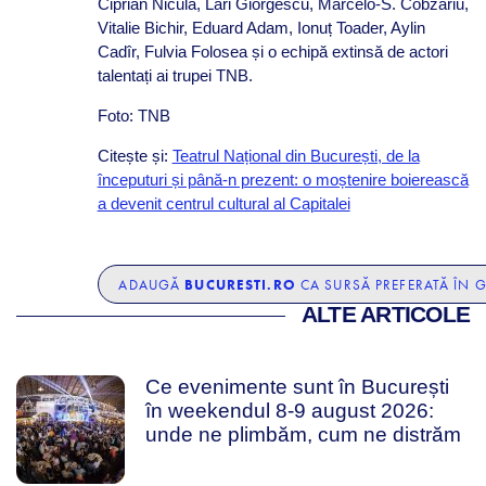
Ciprian Nicula, Lari Giorgescu, Marcelo-S. Cobzariu,
Vitalie Bichir, Eduard Adam, Ionuț Toader, Aylin
Cadîr, Fulvia Folosea și o echipă extinsă de actori
talentați ai trupei TNB.
Foto: TNB
Citește și:
Teatrul Național din București, de la
începuturi și până-n prezent: o moștenire boierească
a devenit centrul cultural al Capitalei
BUCURESTI.RO
ADAUGĂ
CA SURSĂ PREFERATĂ ÎN 
ALTE ARTICOLE
Ce evenimente sunt în București
în weekendul 8-9 august 2026:
unde ne plimbăm, cum ne distrăm