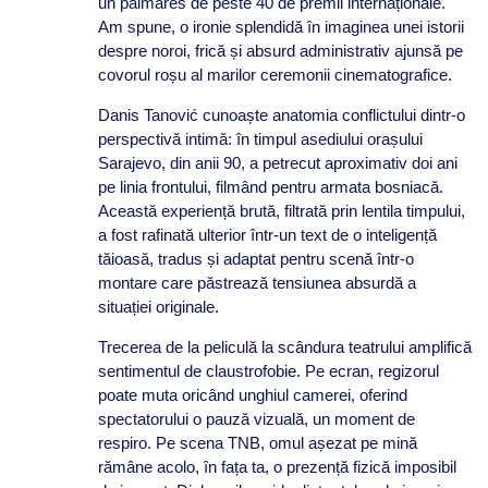
un palmares de peste 40 de premii internaționale.
Am spune, o ironie splendidă în imaginea unei istorii
despre noroi, frică și absurd administrativ ajunsă pe
covorul roșu al marilor ceremonii cinematografice.
Danis Tanović cunoaște anatomia conflictului dintr-o
perspectivă intimă: în timpul asediului orașului
Sarajevo, din anii 90, a petrecut aproximativ doi ani
pe linia frontului, filmând pentru armata bosniacă.
Această experiență brută, filtrată prin lentila timpului,
a fost rafinată ulterior într-un text de o inteligență
tăioasă, tradus și adaptat pentru scenă într-o
montare care păstrează tensiunea absurdă a
situației originale.
Trecerea de la peliculă la scândura teatrului amplifică
sentimentul de claustrofobie. Pe ecran, regizorul
poate muta oricând unghiul camerei, oferind
spectatorului o pauză vizuală, un moment de
respiro. Pe scena TNB, omul așezat pe mină
rămâne acolo, în fața ta, o prezență fizică imposibil