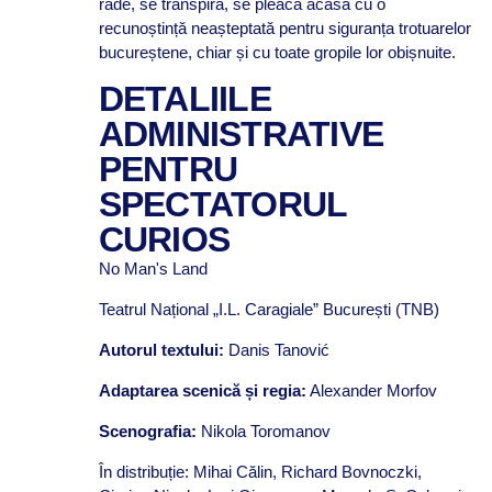
râde, se transpiră, se pleacă acasă cu o
recunoștință neașteptată pentru siguranța trotuarelor
bucureștene, chiar și cu toate gropile lor obișnuite.
DETALIILE
ADMINISTRATIVE
PENTRU
SPECTATORUL
CURIOS
No Man's Land
Teatrul Național „I.L. Caragiale” București (TNB)
Autorul textului:
Danis Tanović
Adaptarea scenică și regia:
Alexander Morfov
Scenografia:
Nikola Toromanov
În distribuție: Mihai Călin, Richard Bovnoczki,