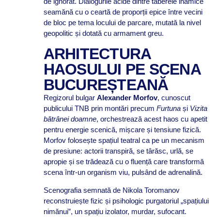
de ignorat. Dialogurile acide dintre taberele inamice
seamănă cu o ceartă de proporții epice între vecini
de bloc pe tema locului de parcare, mutată la nivel
geopolitic și dotată cu armament greu.
ARHITECTURA
HAOSULUI PE SCENA
BUCUREȘTEANĂ
Regizorul bulgar
Alexander Morfov
, cunoscut
publicului TNB prin montări precum
Furtuna
și
Vizita
bătrânei doamne
, orchestrează acest haos cu apetit
pentru energie scenică, mișcare și tensiune fizică.
Morfov folosește spațiul teatral ca pe un mecanism
de presiune: actorii transpiră, se târăsc, urlă, se
apropie și se trădează cu o fluență care transformă
scena într-un organism viu, pulsând de adrenalină.
Scenografia semnată de Nikola Toromanov
reconstruiește fizic și psihologic purgatoriul „spațiului
nimănui”, un spațiu izolator, murdar, sufocant.