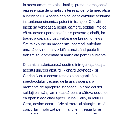
În acest amestec volatil intră și presa internațională,
reprezentată de jurnaliști interesați de forța mediatică
a incidentului. Apariția echipei de televiziune schimbă
instantaneu dinamica puterii în tranșee. Oficialii
încep să vorbească pentru camere, soldații înțeleg
că au devenit personaje într-o poveste globală, iar
tragedia capătă brusc valoare de breaking news.
Satira expune un mecanism incomod: suferința
umană devine mai vizibilă atunci când poate fi
transmisă, comentată și ambalată pentru audiență.
Dinamica actoricească susține întregul eșafodaj al
acestui univers absurd. Richard Bovnoczki și
Ciprian Nicula construiesc axa antagonistă a
spectacolului, trecând de la ură viscerală la
momente de apropiere stângace, în care cei doi
soldați par să-și amintească pentru câteva secunde
că aparțin aceleiași specii. Mihai Călin, în rolul lui
Cera, devine centrul fizic și moral al situației-limită:
corpul lui, imobilizat pe mină, ține întreaga lume