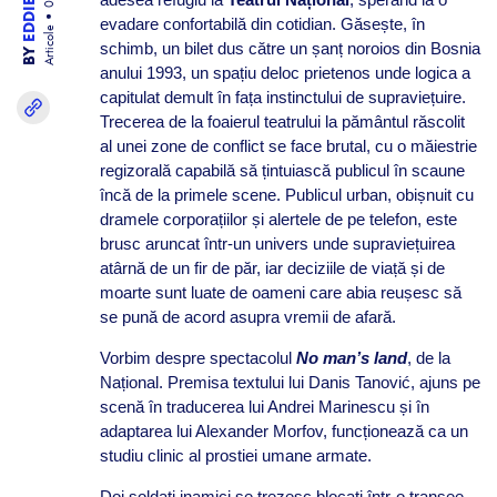
EDDIE
evadare confortabilă din cotidian. Găsește, în
Articole
schimb, un bilet dus către un șanț noroios din Bosnia
BY
anului 1993, un spațiu deloc prietenos unde logica a
capitulat demult în fața instinctului de supraviețuire.
Trecerea de la foaierul teatrului la pământul răscolit
al unei zone de conflict se face brutal, cu o măiestrie
regizorală capabilă să țintuiască publicul în scaune
încă de la primele scene. Publicul urban, obișnuit cu
dramele corporațiilor și alertele de pe telefon, este
brusc aruncat într-un univers unde supraviețuirea
atârnă de un fir de păr, iar deciziile de viață și de
moarte sunt luate de oameni care abia reușesc să
se pună de acord asupra vremii de afară.
Vorbim despre spectacolul
No man’s land
, de la
Național. Premisa textului lui Danis Tanović, ajuns pe
scenă în traducerea lui Andrei Marinescu și în
adaptarea lui Alexander Morfov, funcționează ca un
studiu clinic al prostiei umane armate.
Doi soldați inamici se trezesc blocați într-o tranșee