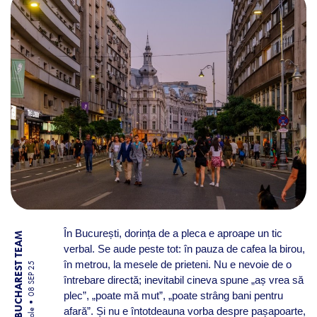
În București, dorința de a pleca e aproape un tic
BY BUCHAREST TEAM
verbal. Se aude peste tot: în pauza de cafea la birou,
în metrou, la mesele de prieteni. Nu e nevoie de o
08 SEP 25
întrebare directă; inevitabil cineva spune „aș vrea să
plec”, „poate mă mut”, „poate strâng bani pentru
afară”. Și nu e întotdeauna vorba despre pașapoarte,