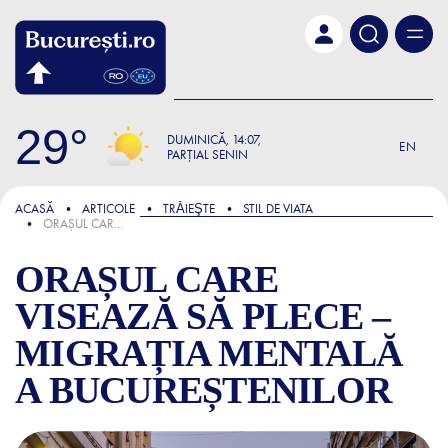
Skip to main content
29
DUMINICĂ
14:07
EN
PARȚIAL SENIN
FOCUS
ACASĂ
ARTICOLE
TRǍIEŞTE
STIL DE VIATA
ORAȘUL CARE VISEAZĂ SĂ PLECE – MIGRAȚIA MENTALĂ A BUCUREȘTENILOR
ORAȘUL CARE
VISEAZĂ SĂ PLECE –
MIGRAȚIA MENTALĂ
A BUCUREȘTENILOR
ORAȘUL CARE VISEAZĂ SĂ 