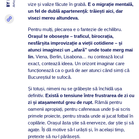
Articole
vize și valize făcute în grabă.
E o migrație mentală,
un fel de dublă apartenență: trăiești aici, dar
visezi mereu altundeva.
Pentru mulți, plecarea e o fantezie de echilibru.
Orașul te obosește – traficul, birocrația,
nesfârșita improvizație a vieții cotidiene – și
atunci imaginezi un „afară” unde toate merg mai
lin.
Viena, Berlin, Lisabona… nu contează locul
exact, contează ideea. Un orizont imaginar care
funcționează ca o gură de aer atunci când simți că
Bucureștiul te sufocă.
Și totuși, nimeni nu se grăbește să închidă ușa
definitiv.
Există o tensiune între frustrarea de zi cu
zi și atașamentul greu de rupt.
Rămâi pentru
oamenii apropiați, pentru cafeneaua unde ți-ai scris
primele proiecte, pentru strada unde ai jucat fotbal în
copilărie. Orașul ăsta știe să enerveze, dar știe și să
agațe. Îți dă motive să-l urăști și, în același timp,
pretexte să nu-l părăsești.