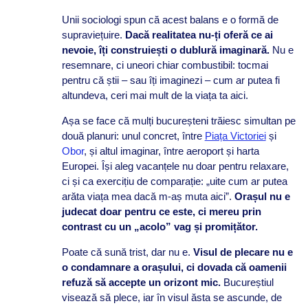
Unii sociologi spun că acest balans e o formă de
supraviețuire.
Dacă realitatea nu-ți oferă ce ai
nevoie, îți construiești o dublură imaginară.
Nu e
resemnare, ci uneori chiar combustibil: tocmai
pentru că știi – sau îți imaginezi – cum ar putea fi
altundeva, ceri mai mult de la viața ta aici.
Așa se face că mulți bucureșteni trăiesc simultan pe
două planuri: unul concret, între
Piața Victoriei
și
Obor
, și altul imaginar, între aeroport și harta
Europei. Își aleg vacanțele nu doar pentru relaxare,
ci și ca exercițiu de comparație: „uite cum ar putea
arăta viața mea dacă m-aș muta aici”.
Orașul nu e
judecat doar pentru ce este, ci mereu prin
contrast cu un „acolo” vag și promițător.
Poate că sună trist, dar nu e.
Visul de plecare nu e
o condamnare a orașului, ci dovada că oamenii
refuză să accepte un orizont mic.
Bucureștiul
visează să plece, iar în visul ăsta se ascunde, de