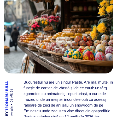
Bucureștiul nu are un singur Paște. Are mai multe, în
TRONARU IULIA
funcție de cartier, de vârstă și de ce cauți: un târg
06 APR 26
zgomotos cu animatori și iepuri uriași, o curte de
muzeu unde un meșter încondeie ouă cu aceeași
răbdare de zeci de ani sau un showroom de pe
Articole
Eminescu unde zacusca vine direct din gospodărie.
BY
Paștele ortodox pică pe 12 aprilie în 2026, iar