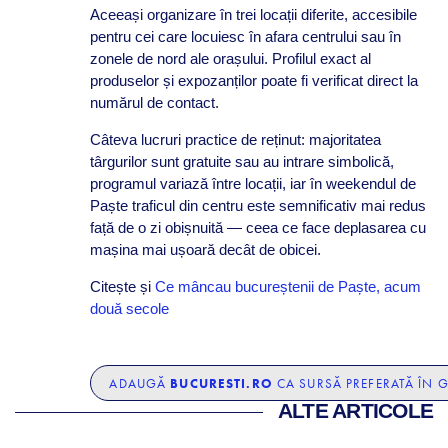
Aceeași organizare în trei locații diferite, accesibile
pentru cei care locuiesc în afara centrului sau în
zonele de nord ale orașului. Profilul exact al
produselor și expozanților poate fi verificat direct la
numărul de contact.
Câteva lucruri practice de reținut: majoritatea
târgurilor sunt gratuite sau au intrare simbolică,
programul variază între locații, iar în weekendul de
Paște traficul din centru este semnificativ mai redus
față de o zi obișnuită — ceea ce face deplasarea cu
mașina mai ușoară decât de obicei.
Citește și
Ce mâncau bucureștenii de Paște, acum
două secole
BUCURESTI.RO
ADAUGĂ
CA SURSĂ PREFERATĂ ÎN 
ALTE ARTICOLE