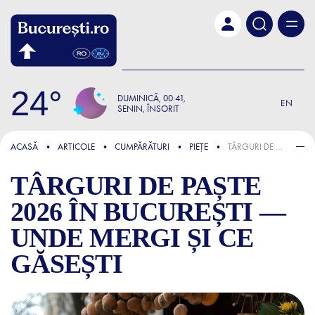
Skip to main content
24
DUMINICĂ
00:41
EN
SENIN, ÎNSORIT
FOCUS
ACASĂ
ARTICOLE
CUMPĂRĂTURI
PIEȚE
TÂRGURI DE PAȘTE 2026 ÎN BUCUREȘTI — UNDE MERGI ȘI CE GĂSEȘTI
TÂRGURI DE PAȘTE
2026 ÎN BUCUREȘTI —
UNDE MERGI ȘI CE
GĂSEȘTI
TÂRGURI DE PAȘTE 2026 ÎN