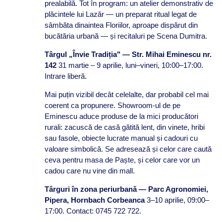
prealabilă. Tot în program: un atelier demonstrativ de
plăcintele lui Lazăr — un preparat ritual legat de
sâmbăta dinaintea Floriilor, aproape dispărut din
bucătăria urbană — și recitaluri pe Scena Dumitra.
Târgul „Învie Tradiția" — Str. Mihai Eminescu nr.
142
31 martie – 9 aprilie, luni–vineri, 10:00–17:00.
Intrare liberă.
Mai puțin vizibil decât celelalte, dar probabil cel mai
coerent ca propunere. Showroom-ul de pe
Eminescu aduce produse de la mici producători
rurali: zacuscă de casă gătită lent, din vinete, hribi
sau fasole, obiecte lucrate manual și cadouri cu
valoare simbolică. Se adresează și celor care caută
ceva pentru masa de Paște, și celor care vor un
cadou care nu vine din mall.
Târguri în zona periurbană — Parc Agronomiei,
Pipera, Hornbach Corbeanca
3–10 aprilie, 09:00–
17:00. Contact: 0745 722 722.