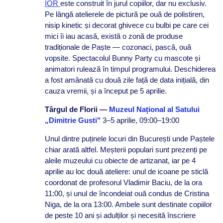
IOR
este construit în jurul copiilor, dar nu exclusiv.
Pe lângă atelierele de pictură pe ouă de polistiren,
nisip kinetic și decorat ghivece cu bulbi pe care cei
mici îi iau acasă, există o zonă de produse
tradiționale de Paște — cozonaci, pască, ouă
vopsite. Spectacolul Bunny Party cu mascote și
animatori rulează în timpul programului. Deschiderea
a fost amânată cu două zile față de data inițială, din
cauza vremii, și a început pe 5 aprilie.
Târgul de Florii —
Muzeul Național al Satului
„Dimitrie Gusti"
3–5 aprilie, 09:00–19:00
Unul dintre puținele locuri din București unde Paștele
chiar arată altfel. Meșterii populari sunt prezenți pe
aleile muzeului cu obiecte de artizanat, iar pe 4
aprilie au loc două ateliere: unul de icoane pe sticlă
coordonat de profesorul Vladimir Baciu, de la ora
11:00, și unul de încondeiat ouă condus de Cristina
Niga, de la ora 13:00. Ambele sunt destinate copiilor
de peste 10 ani și adulților și necesită înscriere