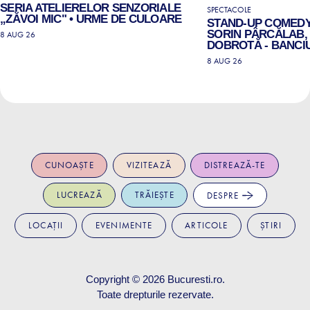
SERIA ATELIERELOR SENZORIALE
SPECTACOLE
„ZĂVOI MIC" • URME DE CULOARE
STAND-UP COMEDY
SORIN PÂRCĂLAB, 
8 AUG 26
DOBROTĂ - BANCIU
8 AUG 26
CUNOAȘTE
VIZITEAZĂ
DISTREAZĂ-TE
LUCREAZĂ
TRĂIEȘTE
DESPRE
LOCAȚII
EVENIMENTE
ARTICOLE
ȘTIRI
Copyright © 2026
Bucuresti.ro
.
Toate drepturile rezervate.