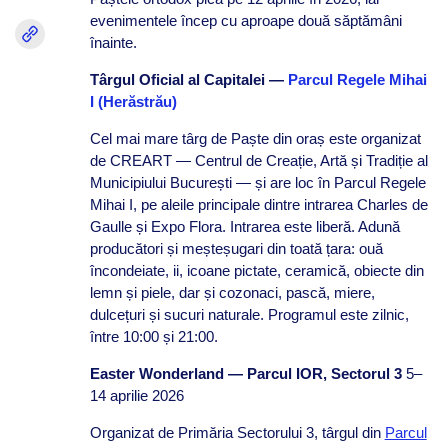
evenimentele încep cu aproape două săptămâni
înainte.
Târgul Oficial al Capitalei —
Parcul Regele Mihai
I (Herăstrău)
Cel mai mare târg de Paște din oraș este organizat
de CREART — Centrul de Creație, Artă și Tradiție al
Municipiului București — și are loc în Parcul Regele
Mihai I, pe aleile principale dintre intrarea Charles de
Gaulle și Expo Flora. Intrarea este liberă. Adună
producători și meșteșugari din toată țara: ouă
încondeiate, ii, icoane pictate, ceramică, obiecte din
lemn și piele, dar și cozonaci, pască, miere,
dulcețuri și sucuri naturale. Programul este zilnic,
între 10:00 și 21:00.
Easter Wonderland — Parcul IOR, Sectorul 3
5–
14 aprilie 2026
Organizat de Primăria Sectorului 3, târgul din
Parcul