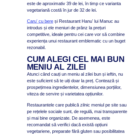
este de aproximativ 39 de lei, în timp ce varianta
vegetariană costă în jur de 32 de lei.
Caru' cu bere
și Restaurant Hanu' lui Manuc au
introdus și ele meniuri de prânz la prețuri
competitive, ideale pentru cei care vor să combine
experiența unui restaurant emblematic cu un buget
rezonabil.
CUM ALEGI CEL MAI BUN
MENIU AL ZILEI
Atunci când cauți un meniu al zilei bun și ieftin, nu
este suficient să te uiți doar la preț. Contează și
prospețimea ingredientelor, dimensiunea porțiilor,
viteza de servire și varietatea opțiunilor.
Restaurantele care publică zilnic meniul pe site sau
pe rețelele sociale sunt, de regulă, mai transparente
și mai bine organizate. De asemenea, este
recomandat să verifici dacă există opțiuni
vegetariene, preparate fără gluten sau posibilitatea