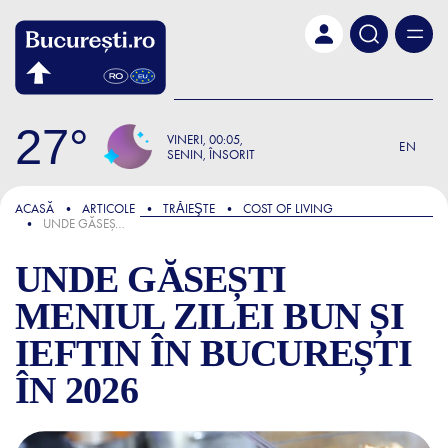
Skip to main content
27
VINERI
00:05
EN
SENIN, ÎNSORIT
FOCUS
ACASĂ
ARTICOLE
TRǍIEŞTE
COST OF LIVING
UNDE GĂSEȘTI MENIUL ZILEI BUN ȘI IEFTIN ÎN BUCUREȘTI ÎN 2026
UNDE GĂSEȘTI
MENIUL ZILEI BUN ȘI
IEFTIN ÎN BUCUREȘTI
ÎN 2026
UNDE GĂSEȘTI MENIUL ZILEI