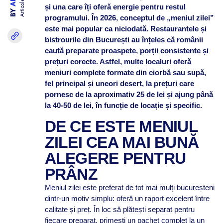
Articole
și una care îți oferă energie pentru restul
BY
programului. În 2026, conceptul de „meniul zilei”
este mai popular ca niciodată. Restaurantele și
bistrourile din București au înțeles că românii
caută preparate proaspete, porții consistente și
prețuri corecte. Astfel, multe localuri oferă
meniuri complete formate din ciorbă sau supă,
fel principal și uneori desert, la prețuri care
pornesc de la aproximativ 25 de lei și ajung până
la 40-50 de lei, în funcție de locație și specific.
DE CE ESTE MENIUL
ZILEI CEA MAI BUNĂ
ALEGERE PENTRU
PRÂNZ
Meniul zilei este preferat de tot mai mulți bucureșteni
dintr-un motiv simplu: oferă un raport excelent între
calitate și preț. În loc să plătești separat pentru
fiecare preparat, primești un pachet complet la un