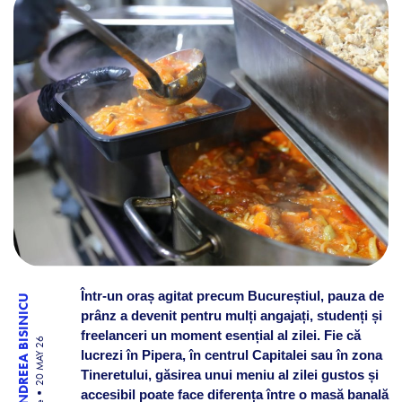
Într-un oraș agitat precum Bucureștiul, pauza de
ANDREEA BISINICU
prânz a devenit pentru mulți angajați, studenți și
freelanceri un moment esențial al zilei. Fie că
20 MAY 26
lucrezi în Pipera, în centrul Capitalei sau în zona
Tineretului, găsirea unui meniu al zilei gustos și
accesibil poate face diferența între o masă banală