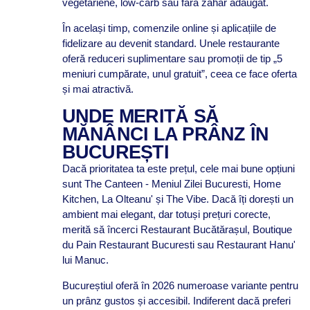
vegetariene, low-carb sau fără zahăr adăugat.
În același timp, comenzile online și aplicațiile de
fidelizare au devenit standard. Unele restaurante
oferă reduceri suplimentare sau promoții de tip „5
meniuri cumpărate, unul gratuit”, ceea ce face oferta
și mai atractivă.
UNDE MERITĂ SĂ
MĂNÂNCI LA PRÂNZ ÎN
BUCUREȘTI
Dacă prioritatea ta este prețul, cele mai bune opțiuni
sunt The Canteen - Meniul Zilei Bucuresti, Home
Kitchen, La Olteanu' și The Vibe. Dacă îți dorești un
ambient mai elegant, dar totuși prețuri corecte,
merită să încerci Restaurant Bucătărașul, Boutique
du Pain Restaurant Bucuresti sau Restaurant Hanu'
lui Manuc.
Bucureștiul oferă în 2026 numeroase variante pentru
un prânz gustos și accesibil. Indiferent dacă preferi