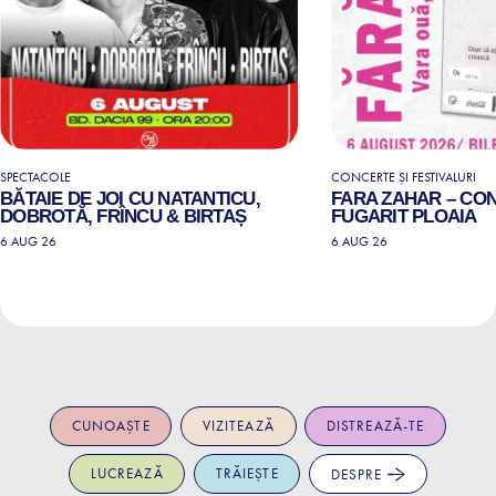
SPECTACOLE
CONCERTE ȘI FESTIVALURI
BĂTAIE DE JOI CU NATANTICU,
FARA ZAHAR – CO
DOBROTĂ, FRÎNCU & BIRTAȘ
FUGARIT PLOAIA
6 AUG 26
6 AUG 26
CUNOAȘTE
VIZITEAZĂ
DISTREAZĂ-TE
LUCREAZĂ
TRĂIEȘTE
DESPRE