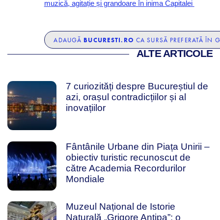
muzică, agitație și grandoare în inima Capitalei
BUCURESTI.RO
ADAUGĂ
CA SURSĂ PREFERATĂ ÎN 
ALTE ARTICOLE
7 curiozități despre Bucureștiul de
azi, orașul contradicțiilor și al
inovațiilor
Fântânile Urbane din Piața Unirii –
obiectiv turistic recunoscut de
către Academia Recordurilor
Mondiale
Muzeul Național de Istorie
Naturală „Grigore Antipa”: o