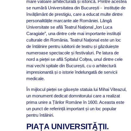
mare valoare arhitecturală și istorică. Printre acestea
se numără Universitatea din București - instituție de
învățământ de prestigiu, care a educat multe dintre
personalitățile marcante ale României. Lângă
Universitate se află Teatrul Național „Ion Luca
Caragiale”, una dintre cele mai importante instituții
culturale din România. Teatrul Național este un loc
de întâlnire pentru iubitorii de teatru și găzduiește
numeroase spectacole și festivaluri. Pe latura de
nord a pieței se află Spitalul Colțea, unul dintre cele
mai vechi spitale din București, cu o arhitectură
impresionantă și o istorie îndelungată de servicii
medicale.
În mijlocul pieței se găsește statuia lui Mihai Viteazul,
un monument dedicat domnitorului care a realizat
prima unire a Țărilor Române în 1600. Aceasta este
un punct de referință important și un loc popular
pentru întâlniri.
PIAȚA UNIVERSITĂȚII.