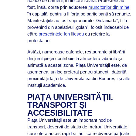
50.000 de oameni, în fiecare seară. Protestele au
fost, însă, oprite prin aducerea
muncitorilor din mine
în capitală, pentru a îi forța pe participanți să renunțe.
Manifestațiile au fost supranumite „Golaniada”, titlu
provenind din apelativul „golan”, folosit îndeosebi de
către
președintele
Ion Iliescu
cu referire la
protestatari.
Astăzi, numeroase cafenele, restaurante și librării
din jurul pieței contribuie la atmosfera vibrantă și
animată a acestei zone. Piața Universității este, de
asemenea, un loc preferat pentru studenți, datorită
proximității față de Universitatea din București și alte
instituții academice.
PIAȚA UNIVERSITĂȚII.
TRANSPORT ȘI
ACCESIBILITATE
Piața Universității este un important nod de
transport, deservit de stația de metrou Universitate,
care oferă acces rapid și facil către diverse părți ale