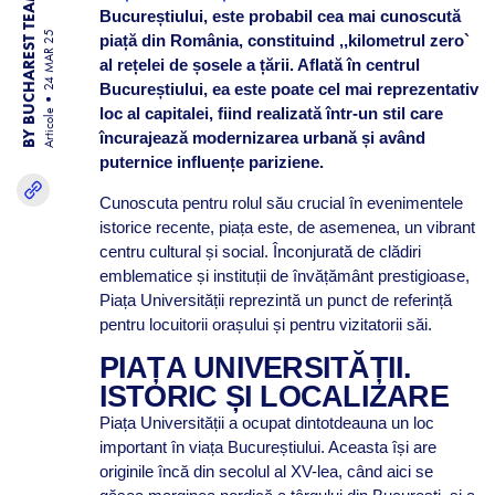
BY BUCHAREST TEAM
Bucureștiului, este probabil cea mai cunoscută
24 MAR 25
piață din România, constituind ,,kilometrul zero`
al rețelei de șosele a țării. Aflată în centrul
Bucureștiului, ea este poate cel mai reprezentativ
loc al capitalei, fiind realizată într-un stil care
Articole
încurajează modernizarea urbană și având
puternice influențe pariziene.
Cunoscuta pentru rolul său crucial în evenimentele
istorice recente, piața este, de asemenea, un vibrant
centru cultural și social. Înconjurată de clădiri
emblematice și instituții de învățământ prestigioase,
Piața Universității reprezintă un punct de referință
pentru locuitorii orașului și pentru vizitatorii săi.
PIAȚA UNIVERSITĂȚII.
ISTORIC ȘI LOCALIZARE
Piața Universității a ocupat dintotdeauna un loc
important în viața Bucureștiului. Aceasta își are
originile încă din secolul al XV-lea, când aici se