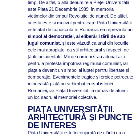
timp. De altfel, o altă denumire a Pieței Universității
este Piața 21 Decembrie 1989, în memoria
victimelor din timpul Revoluției de atunci. De altfel,
acesta este și motivul pentru care Piața Universității
este atât de cunoscută în România: ea reprezintă un
simbol al democrației, al eliberării țării de sub
jugul comunist,
și este văzută ca unul din locurile
cele mai apropiate, ca stil arhitectural și aspect, de
țările occidentale. Mii de oameni s-au adunat aici
pentru a protesta împotriva regimului comunist, iar
piața a devenit un simbol al luptei pentru libertate și
democrație. Evenimentele tragice și eroice petrecute
în această piață au schimbat cursul istoriei
României, iar Piața Universității a rămas de atunci
un loc sacru al memoriei colective.
PIAȚA UNIVERSITĂȚII.
ARHITECTURĂ ȘI PUNCTE
DE INTERES
Piața Universității este înconjurată de clădiri cu o