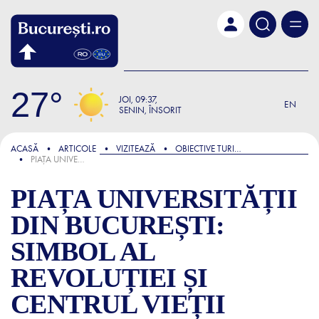
Skip to main content
27
JOI
09:37
EN
SENIN, ÎNSORIT
FOCUS
ACASĂ
ARTICOLE
VIZITEAZĂ
OBIECTIVE TURISTICE ȘI ATRACȚII
PIAȚA UNIVERSITĂȚII DIN BUCUREȘTI: SIMBOL AL REVOLUȚIEI ȘI CENTRUL VIEȚII CULTURALE A CAPITALEI
PIAȚA UNIVERSITĂȚII
DIN BUCUREȘTI:
SIMBOL AL
REVOLUȚIEI ȘI
CENTRUL VIEȚII