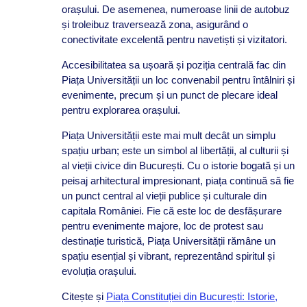
orașului. De asemenea, numeroase linii de autobuz
și troleibuz traversează zona, asigurând o
conectivitate excelentă pentru navetiști și vizitatori.
Accesibilitatea sa ușoară și poziția centrală fac din
Piața Universității un loc convenabil pentru întâlniri și
evenimente, precum și un punct de plecare ideal
pentru explorarea orașului.
Piața Universității este mai mult decât un simplu
spațiu urban; este un simbol al libertății, al culturii și
al vieții civice din București. Cu o istorie bogată și un
peisaj arhitectural impresionant, piața continuă să fie
un punct central al vieții publice și culturale din
capitala României. Fie că este loc de desfășurare
pentru evenimente majore, loc de protest sau
destinație turistică, Piața Universității rămâne un
spațiu esențial și vibrant, reprezentând spiritul și
evoluția orașului.
Citește și
Piața Constituției din București: Istorie,