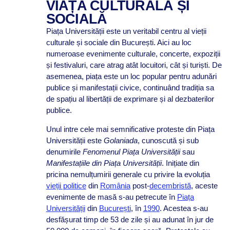
VIAȚA CULTURALĂ ȘI
SOCIALĂ
Piața Universității este un veritabil centru al vieții
culturale și sociale din București. Aici au loc
numeroase evenimente culturale, concerte, expoziții
și festivaluri, care atrag atât locuitori, cât și turiști. De
asemenea, piața este un loc popular pentru adunări
publice și manifestații civice, continuând tradiția sa
de spațiu al libertății de exprimare și al dezbaterilor
publice.
Unul intre cele mai semnificative proteste din Piața
Universității este
Golaniada
, cunoscută și sub
denumirile
Fenomenul Piața Universității
sau
Manifestațiile din Piața Universității
. Inițiate din
pricina nemulțumirii generale cu privire la evoluția
vieții politice
din
România
post-
decembristă
, aceste
evenimente de masă s-au petrecute în
Piața
Universității
din
București
, în
1990
. Acestea s-au
desfășurat timp de 53 de zile și au adunat în jur de