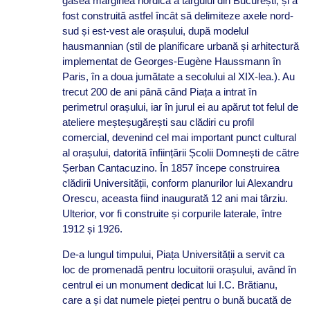
găsea marginea nordică a târgului din București, și a
fost construită astfel încât să delimiteze axele nord-
sud și est-vest ale orașului, după modelul
hausmannian (stil de planificare urbană și arhitectură
implementat de Georges-Eugène Haussmann în
Paris, în a doua jumătate a secolului al XIX-lea.). Au
trecut 200 de ani până când Piața a intrat în
perimetrul orașului, iar în jurul ei au apărut tot felul de
ateliere meșteșugărești sau clădiri cu profil
comercial, devenind cel mai important punct cultural
al orașului, datorită înființării Școlii Domnești de către
Șerban Cantacuzino. În 1857 începe construirea
clădirii Universității, conform planurilor lui Alexandru
Orescu, aceasta fiind inaugurată 12 ani mai târziu.
Ulterior, vor fi construite și corpurile laterale, între
1912 și 1926.
De-a lungul timpului, Piața Universității a servit ca
loc de promenadă pentru locuitorii orașului, având în
centrul ei un monument dedicat lui I.C. Brătianu,
care a și dat numele pieței pentru o bună bucată de