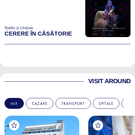
TEATRU ȘI CINEMA
CERERE ÎN CĂSĂTORIE
VISIT AROUND
MIX
CAZARE
TRANSPORT
SPITALE
AM