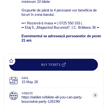
minimum 10 bilete
Grupurile de până la 4 persoane vor beneficia de
locuri în zona barului.
••> Rezervă-ți masa •• | 0725 550 333 |
•• Etaj 5, „Magazinul București”, I.C. Brătianu 36 ••
Evenimentul se adresează persoanelor de
peste
21 ani.
BUY TICKETS
DATA
15 May 26
WEBSITE
https://iabilet.ro/bilete-all-you-can-party-
bouzoukia-party-126196/