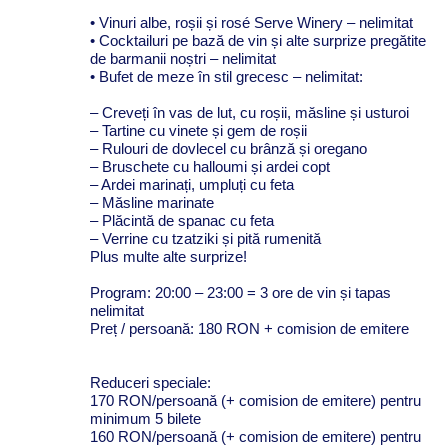
• Vinuri albe, roșii și rosé Serve Winery – nelimitat
• Cocktailuri pe bază de vin și alte surprize pregătite
de barmanii noștri – nelimitat
• Bufet de meze în stil grecesc – nelimitat:
– Creveți în vas de lut, cu roșii, măsline și usturoi
– Tartine cu vinete și gem de roșii
– Rulouri de dovlecel cu brânză și oregano
– Bruschete cu halloumi și ardei copt
– Ardei marinați, umpluți cu feta
– Măsline marinate
– Plăcintă de spanac cu feta
– Verrine cu tzatziki și pită rumenită
Plus multe alte surprize!
Program: 20:00 – 23:00 = 3 ore de vin și tapas
nelimitat
Preț / persoană: 180 RON + comision de emitere
Reduceri speciale:
170 RON/persoană (+ comision de emitere) pentru
minimum 5 bilete
160 RON/persoană (+ comision de emitere) pentru