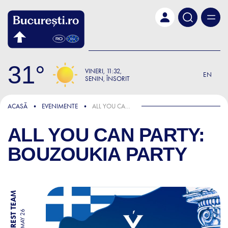
Skip to main content
31
VINERI
11:32
EN
SENIN, ÎNSORIT
ACASĂ
EVENIMENTE
ALL YOU CAN PARTY: BOUZOUKIA PARTY
ALL YOU CAN PARTY:
BOUZOUKIA PARTY
BY BUCHAREST TEAM
15 MAY 26