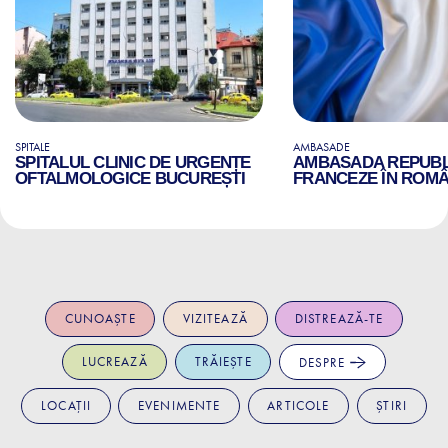
SPITALE
AMBASADE
SPITALUL CLINIC DE URGENȚE
AMBASADA REPUBLI
OFTALMOLOGICE BUCUREȘTI
FRANCEZE ÎN ROMÂ
CUNOAȘTE
VIZITEAZĂ
DISTREAZĂ-TE
LUCREAZĂ
TRĂIEȘTE
DESPRE
LOCAȚII
EVENIMENTE
ARTICOLE
ȘTIRI