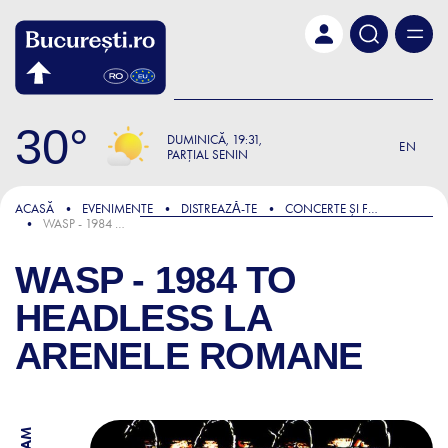
Skip to main content
30
DUMINICĂ
19:31
EN
PARȚIAL SENIN
ACASĂ
EVENIMENTE
DISTREAZǍ-TE
CONCERTE ȘI FESTIVALURI
WASP - 1984 TO HEADLESS LA ARENELE ROMANE
WASP - 1984 TO
HEADLESS LA
ARENELE ROMANE