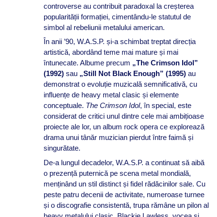
controverse au contribuit paradoxal la creșterea
popularității formației, cimentându-le statutul de
simbol al rebeliunii metalului american.
În anii ’90, W.A.S.P. și-a schimbat treptat direcția
artistică, abordând teme mai mature și mai
întunecate. Albume precum
„The Crimson Idol”
(1992)
sau
„Still Not Black Enough” (1995)
au
demonstrat o evoluție muzicală semnificativă, cu
influențe de heavy metal clasic și elemente
conceptuale.
The Crimson Idol
, în special, este
considerat de critici unul dintre cele mai ambițioase
proiecte ale lor, un album rock opera ce explorează
drama unui tânăr muzician pierdut între faimă și
singurătate.
De-a lungul decadelor, W.A.S.P. a continuat să aibă
o prezență puternică pe scena metal mondială,
menținând un stil distinct și fidel rădăcinilor sale. Cu
peste patru decenii de activitate, numeroase turnee
și o discografie consistentă, trupa rămâne un pilon al
heavy metalului clasic. Blackie Lawless, vocea și