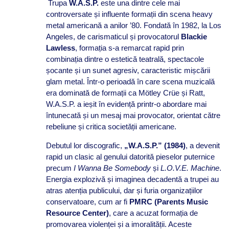
Trupa
W.A.S.P.
este una dintre cele mai
controversate și influente formații din scena heavy
metal americană a anilor ’80. Fondată în 1982, la Los
Angeles, de carismaticul și provocatorul
Blackie
Lawless
, formația s-a remarcat rapid prin
combinația dintre o estetică teatrală, spectacole
șocante și un sunet agresiv, caracteristic mișcării
glam metal. Într-o perioadă în care scena muzicală
era dominată de formații ca Mötley Crüe și Ratt,
W.A.S.P. a ieșit în evidență printr-o abordare mai
întunecată și un mesaj mai provocator, orientat către
rebeliune și critica societății americane.
Debutul lor discografic,
„W.A.S.P.” (1984)
, a devenit
rapid un clasic al genului datorită pieselor puternice
precum
I Wanna Be Somebody
și
L.O.V.E. Machine
.
Energia explozivă și imaginea decadentă a trupei au
atras atenția publicului, dar și furia organizațiilor
conservatoare, cum ar fi
PMRC (Parents Music
Resource Center)
, care a acuzat formația de
promovarea violenței și a imoralității. Aceste