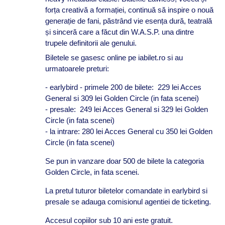
forța creativă a formației, continuă să inspire o nouă
generație de fani, păstrând vie esența dură, teatrală
și sinceră care a făcut din W.A.S.P. una dintre
trupele definitorii ale genului.
Biletele se gasesc online pe iabilet.ro si au
urmatoarele preturi:
- earlybird - primele 200 de bilete: 229 lei Acces
General si 309 lei Golden Circle (in fata scenei)
- presale: 249 lei Acces General si 329 lei Golden
Circle (in fata scenei)
- la intrare: 280 lei Acces General cu 350 lei Golden
Circle (in fata scenei)
Se pun in vanzare doar 500 de bilete la categoria
Golden Circle, in fata scenei.
La pretul tuturor biletelor comandate in earlybird si
presale se adauga comisionul agentiei de ticketing.
Accesul copiilor sub 10 ani este gratuit.