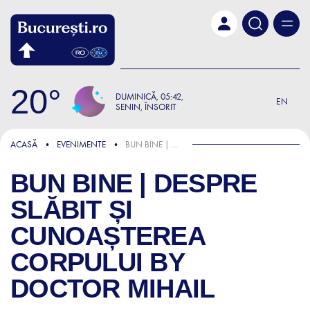
Skip to main content
20
DUMINICĂ
05:42
EN
SENIN, ÎNSORIT
ACASĂ
EVENIMENTE
BUN BINE | DESPRE SLĂBIT ȘI CUNOAȘTEREA CORPULUI BY DOCTOR MIHAIL
BUN BINE | DESPRE
SLĂBIT ȘI
CUNOAȘTEREA
CORPULUI BY
DOCTOR MIHAIL