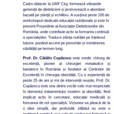
Cadru didactic la UMF Cluj, formează viitoarele
generații de dieteticieni și promovează o abordare
bazată pe știință și echilibru.
A susținut peste 100 de
workshopuri dedicate educației nutriționale și este în
prezent Președinte al Asociației Dieteticienilor din
România, unde contribuie activ la formarea continuă
a specialiștilor. Traduce știința nutriției pe înțelesul
tuturor, punând accent pe prevenție și menținerea
sănătății pe termen lung.
Prof. Dr. Cătălin Copăescu
este medic chirurg de
excelență, pionier al chirurgiei metabolice și
bariatrice în România și fondator al Centrelor de
Excelență în chirurgia obezității. Cu o experiență de
peste 25 de ani și mii de intervenții reușite, Prof. Dr.
Copăescu este una dintre vocile cele mai respectate
în domeniul tratamentului modern al obezității, fiind
implicat activ în cercetare, educație medicală și
formarea de noi specialiști. Viziunea sa pleacă de la
o idee simplă, dar profundă: slăbitul nu este o
problemă estetică, ci o cale de vindecare biologică și