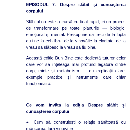
EPISODUL 7: Despre slăbit și cunoașterea
corpului
Slăbitul nu este o cursă cu final rapid, ci un proces
de transformare pe toate planurile — biologic,
emoțional și mental. Presupune să treci de la lupta
cu tine la echilibru, de la vinovăție la claritate, de la
vreau să slăbesc la vreau să fiu bine.
Această ediție Bun Bine este dedicată tuturor celor
care vor să înțeleagă mai profund legătura dintre
corp, minte și metabolism — cu explicații clare,
exemple practice și instrumente care chiar
funcționează.
Ce vom învăța la ediția Despre slăbit și
cunoașterea corpului
● Cum să construiești o relație sănătoasă cu
mâncarea, fără vinovăție