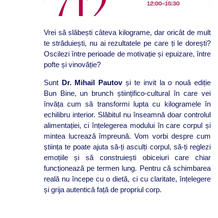
Vrei să slăbești câteva kilograme, dar oricât de mult
te străduiești, nu ai rezultatele pe care ți le dorești?
Oscilezi între perioade de motivație și epuizare, între
pofte și vinovăție?
Sunt
Dr. Mihail Pautov
și te invit la o nouă ediție
Bun Bine, un brunch științifico-cultural în care vei
învăța cum să transformi lupta cu kilogramele în
echilibru interior. Slăbitul nu înseamnă doar controlul
alimentației, ci înțelegerea modului în care corpul și
mintea lucrează împreună. Vom vorbi despre cum
știința te poate ajuta să-ți asculți corpul, să-ți reglezi
emoțiile și să construiești obiceiuri care chiar
funcționează pe termen lung. Pentru că schimbarea
reală nu începe cu o dietă, ci cu claritate, înțelegere
și grija autentică față de propriul corp.