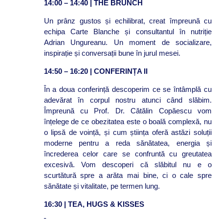
14:00 – 14:40 | THE BRUNCH
Un prânz gustos și echilibrat, creat împreună cu
echipa Carte Blanche și consultantul în nutriție
Adrian Ungureanu. Un moment de socializare,
inspirație și conversații bune în jurul mesei.
14:50 – 16:20 | CONFERINȚA II
În a doua conferință descoperim ce se întâmplă cu
adevărat în corpul nostru atunci când slăbim.
Împreună cu Prof. Dr. Cătălin Copăescu vom
înțelege de ce obezitatea este o boală complexă, nu
o lipsă de voință, și cum știința oferă astăzi soluții
moderne pentru a reda sănătatea, energia și
încrederea celor care se confruntă cu greutatea
excesivă. Vom descoperi că slăbitul nu e o
scurtătură spre a arăta mai bine, ci o cale spre
sănătate și vitalitate, pe termen lung.
16:30 | TEA, HUGS & KISSES