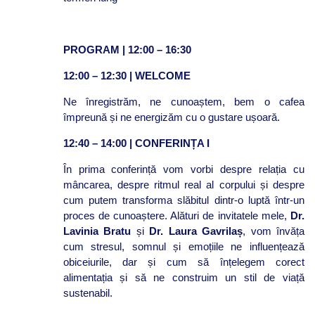
PROGRAM | 12:00 – 16:30
12:00 – 12:30 | WELCOME
Ne înregistrăm, ne cunoaștem, bem o cafea
împreună și ne energizăm cu o gustare ușoară.
12:40 – 14:00 | CONFERINȚA I
În prima conferință vom vorbi despre relația cu
mâncarea, despre ritmul real al corpului și despre
cum putem transforma slăbitul dintr-o luptă într-un
proces de cunoaștere. Alături de invitatele mele,
Dr.
Lavinia Bratu
și
Dr. Laura Gavrilaș
, vom învăța
cum stresul, somnul și emoțiile ne influențează
obiceiurile, dar și cum să înțelegem corect
alimentația și să ne construim un stil de viață
sustenabil.