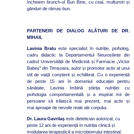
Încheiem brunch-ul Bun Bine, cu ceai, mulțumiri și
gânduri de rămas-bun.
PARTENERI DE DIALOG ALĂTURI DE DR.
MIHAIL
Lavinia Bratu
este specialist în nutriție, psiholog,
cadru didactic la Departamentul Neuroștiințe din
cadrul Universității de Medicină și Farmacie „Victor
Babeș” din Timișoara, autor și promotor activ al unui
stil de viață conștient și echilibrat. Cu o experiență
de peste 15 ani în domeniul educației pentru
sănătate, Lavinia îmbină știința nutriției cu
psihologia comportamentală și a inspirat mii de
persoane să trăiască mai prezent, mai activ și
mai aproape de nevoile reale ale corpului.
Dr. Laura Gavrilaș
este dietetician autorizat, cu
peste 12 ani de experiență în nutriția clinică și
modularea terapeutică a microbiomului intestinal.