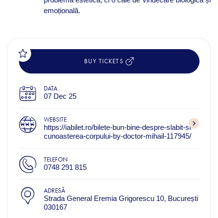
emoțională.
BUY TICKETS
DATA
07 Dec 25
WEBSITE
https://iabilet.ro/bilete-bun-bine-despre-slabit-si-
cunoasterea-corpului-by-doctor-mihail-117945/
TELEFON
0748 291 815
ADRESĂ
Strada General Eremia Grigorescu 10, București
030167