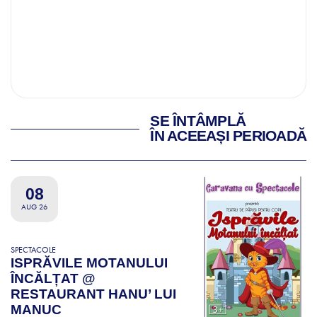
SE ÎNTÂMPLĂ
ÎN ACEEAȘI PERIOADĂ
08
AUG 26
SPECTACOLE
ISPRĂVILE MOTANULUI
ÎNCĂLȚAT @
RESTAURANT HANU’ LUI
MANUC