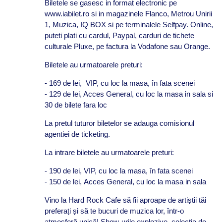
Biletele se gasesc in format electronic pe
www.iabilet.ro si in magazinele Flanco, Metrou Unirii
1, Muzica, IQ BOX si pe terminalele Selfpay. Online,
puteti plati cu cardul, Paypal, carduri de tichete
culturale Pluxe, pe factura la Vodafone sau Orange.
Biletele au urmatoarele preturi:
- 169 de lei, VIP, cu loc la masa, în fata scenei
- 129 de lei, Acces General, cu loc la masa in sala si
30 de bilete fara loc
La pretul tuturor biletelor se adauga comisionul
agentiei de ticketing.
La intrare biletele au urmatoarele preturi:
- 190 de lei, VIP, cu loc la masa, în fata scenei
- 150 de lei, Acces General, cu loc la masa in sala
Vino la Hard Rock Cafe să fii aproape de artiștii tăi
preferați și să te bucuri de muzica lor, într-o
atmosferă unică! Show-urile explozive, colecţia de