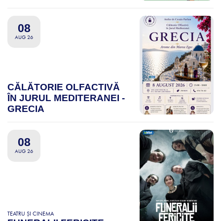
08
AUG 26
CĂLĂTORIE OLFACTIVĂ
ÎN JURUL MEDITERANEI -
GRECIA
08
AUG 26
TEATRU ȘI CINEMA