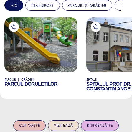
MIX
TRANSPORT
PARCURI ȘI GRĂDINI
SPITA
PARCURI ȘI GRĂDINI
SPITALE
PARCUL DORULEȚILOR
SPITALUL PROF DR.
CONSTANTIN ANGE
CUNOAȘTE
VIZITEAZĂ
DISTREAZĂ-TE