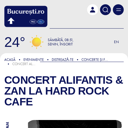
Skip to main content
24
SÂMBĂTĂ
08:51
EN
SENIN, ÎNSORIT
ACASĂ
EVENIMENTE
DISTREAZǍ-TE
CONCERTE ȘI FESTIVALURI
CONCERT ALIFANTIS & ZAN LA HARD ROCK CAFE
CONCERT ALIFANTIS &
ZAN LA HARD ROCK
CAFE