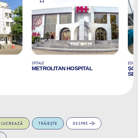
SPITALE
EDUCA
METROLITAN HOSPITAL
ȘCO
SED
LUCREAZĂ
TRĂIEȘTE
DESPRE