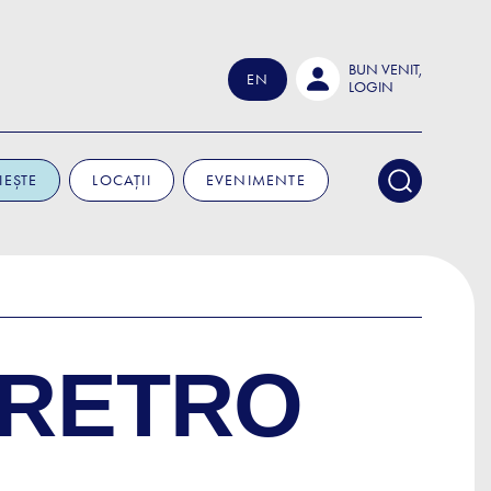
BUN VENIT,
EN
LOGIN
IEȘTE
LOCAȚII
EVENIMENTE
 RETRO