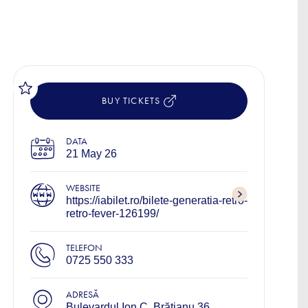
BUY TICKETS
DATA
21 May 26
WEBSITE
https://iabilet.ro/bilete-generatia-retro-
retro-fever-126199/
TELEFON
0725 550 333
ADRESĂ
Bulevardul Ion C. Brătianu 36