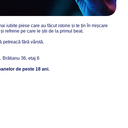
i iubite piese care au făcut istorie și te țin în mișcare
 refrene pe care le știi de la primul beat.
ă petreacă fără vârstă.
. Brătianu 36, etaj 6
anelor de
peste 18 ani.