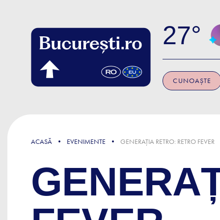
Skip to main content
27
CUNOAȘTE
ACASĂ
EVENIMENTE
GENERAȚIA RETRO: RETRO FEVER
GENERAȚ