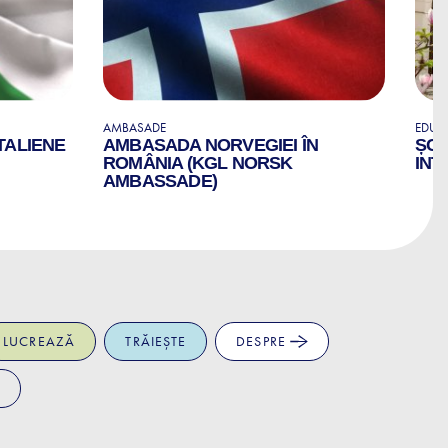
AMBASADE
EDUCA
TALIENE
AMBASADA NORVEGIEI ÎN
ȘCO
ROMÂNIA (KGL NORSK
INT
AMBASSADE)
LUCREAZĂ
TRĂIEȘTE
DESPRE