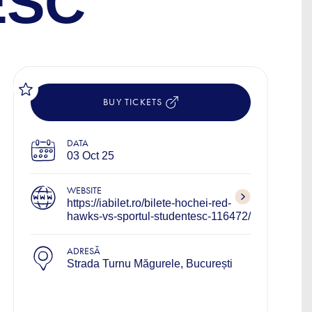
ESC
BUY TICKETS
DATA
03 Oct 25
WEBSITE
https://iabilet.ro/bilete-hochei-red-
hawks-vs-sportul-studentesc-116472/
ADRESĂ
Strada Turnu Măgurele, București