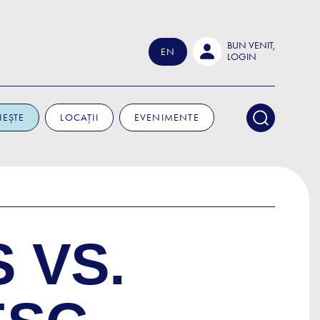
BUN VENIT,
EN
LOGIN
IEȘTE
LOCAȚII
EVENIMENTE
 VS.