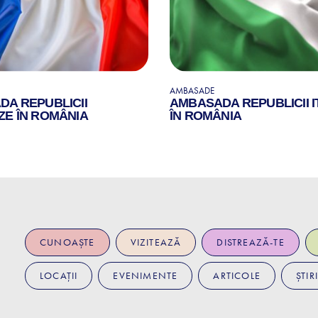
AMBASADE
A REPUBLICII
AMBASADA REPUBLICII I
E ÎN ROMÂNIA
ÎN ROMÂNIA
CUNOAȘTE
VIZITEAZĂ
DISTREAZĂ-TE
LOCAȚII
EVENIMENTE
ARTICOLE
ȘTIRI