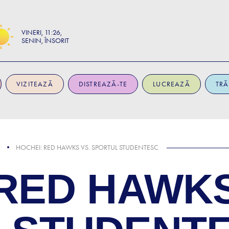
VINERI
11:26
SENIN, ÎNSORIT
VIZITEAZĂ
DISTREAZĂ-TE
LUCREAZĂ
TRĂ
E
HOCHEI: RED HAWKS VS. SPORTUL STUDENTESC
RED HAWKS