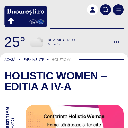
Skip to main content
25
DUMINICĂ
12:00
EN
NOROS
ACASĂ
EVENIMENTE
HOLISTIC WOMEN – EDITIA A IV-A
HOLISTIC WOMEN –
EDITIA A IV-A
BY BUCHAREST TEAM
12 MAY 26