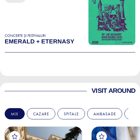
CONCERTE ȘI FESTIVALURI
EMERALD + ETERNASY
VISIT AROUND
MIX
CAZARE
SPITALE
AMBASADE
EDU