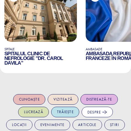
SPITALE
AMBASADE
SPITALUL CLINIC DE
AMBASADA REPUBLI
NEFROLOGIE "DR. CAROL
FRANCEZE ÎN ROMÂ
DAVILA"
CUNOAȘTE
VIZITEAZĂ
DISTREAZĂ-TE
LUCREAZĂ
TRĂIEȘTE
DESPRE
LOCAȚII
EVENIMENTE
ARTICOLE
ȘTIRI