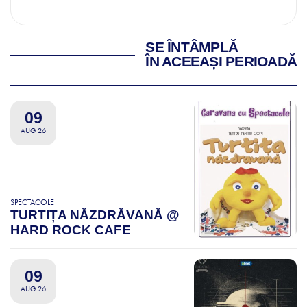
SE ÎNTÂMPLĂ
ÎN ACEEAȘI PERIOADĂ
09
AUG 26
SPECTACOLE
TURTIȚA NĂZDRĂVANĂ @
HARD ROCK CAFE
09
AUG 26