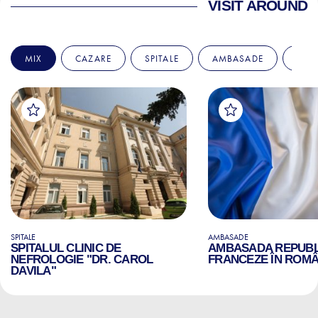
VISIT AROUND
MIX
CAZARE
SPITALE
AMBASADE
EDU
SPITALE
AMBASADE
SPITALUL CLINIC DE
AMBASADA REPUBLI
NEFROLOGIE "DR. CAROL
FRANCEZE ÎN ROMÂ
DAVILA"