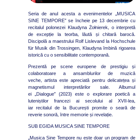
Seria de anul acesta a evenimentelor „MUSICA
SINE TEMPORE” se încheie pe 13 decembrie cu
recitalul polonezei Klaudyna Żołnierek, o interpretă
de excepție la teorba, lăută și chitară barocă.
Discipolă a maestrului Rolf Lislevand la Hochschule
für Musik din Trossingen, Klaudyna îmbină rigoarea
istorică cu o sensibilitate contemporană.
Prezentă pe scene europene de prestigiu și
colaboratoare a ansamblurilor de muzică
veche, artista este apreciată pentru delicatețea și
magnetismul interpretărilor sale. Albumul
ei „Dialogue” (2023) este o explorare poetică a
luteniștilor francezi ai secolului al XVII-lea,
iar recitalul de la București promite o seară de
reverie sonoră, între memorie și revelație.
SUB EGIDA MUSICA SINE TEMPORE
„Musica Sine Tempore nu este doar un program de