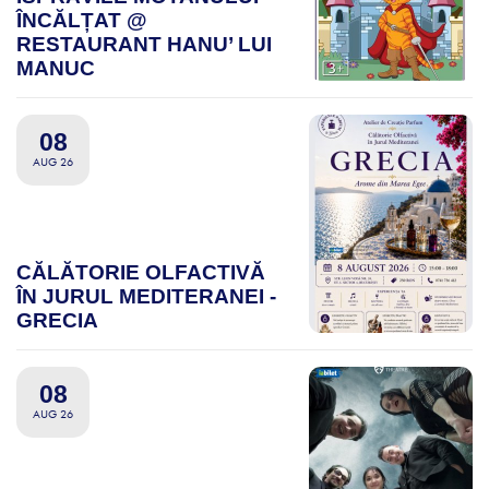
ÎNCĂLȚAT @
RESTAURANT HANU’ LUI
MANUC
08
AUG 26
CĂLĂTORIE OLFACTIVĂ
ÎN JURUL MEDITERANEI -
GRECIA
08
AUG 26