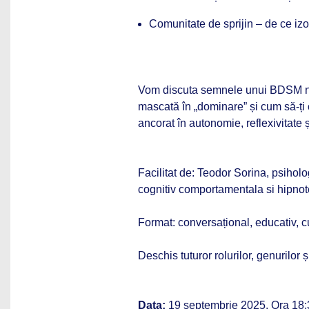
Comunitate de sprijin – de ce izo
Vom discuta semnele unui BDSM ne
mascată în „dominare” și cum să-ți
ancorat în autonomie, reflexivitate și
Facilitat de: Teodor Sorina, psihol
cognitiv comportamentala si hipnot
Format: conversațional, educativ, cu 
Deschis tuturor rolurilor, genurilor 
Data:
19 septembrie 2025, Ora 18: