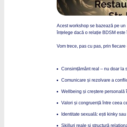
Acest workshop se bazează pe un in
înțelege dacă o relație BDSM este în
Vom trece, pas cu pas, prin fiecare 
Consimțământ real – nu doar la s
Comunicare și rezolvare a conflic
Wellbeing și creștere personal
Valori și congruență între ceea ce
Identitate sexuală: ești kinky sau
Skilluri reale și structură relațion