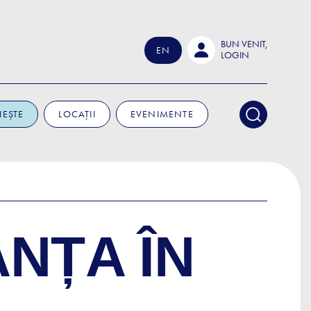
BUN VENIT,
EN
LOGIN
IEȘTE
LOCAȚII
EVENIMENTE
NȚA ÎN