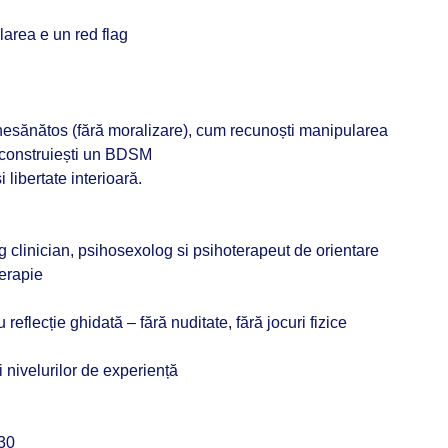
larea e un red flag
sănătos (fără moralizare), cum recunoști manipularea
 construiești un BDSM
 libertate interioară.
og clinician, psihosexolog si psihoterapeut de orientare
erapie
reflecție ghidată – fără nuditate, fără jocuri fizice
și nivelurilor de experiență
30