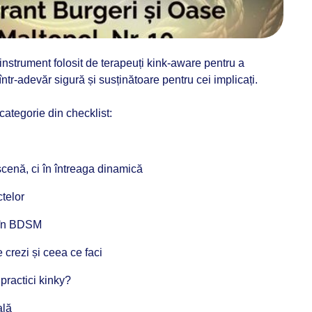
strument folosit de terapeuți kink-aware pentru a
tr-adevăr sigură și susținătoare pentru cei implicați.
categorie din checklist:
cenă, ci în întreaga dinamică
telor
ă în BDSM
 crezi și ceea ce faci
 practici kinky?
ală