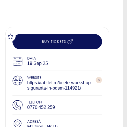
BUY TICKETS
DATA
19 Sep 25
WEBSITE
https://iabilet.ro/bilete-workshop-
siguranta-in-bdsm-114921/
TELEFON
0770 452 259
ADRESĂ
Maltopol, Nr.10