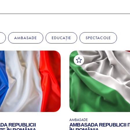
AMBASADE
EDUCAȚIE
SPECTACOLE
AMBASADE
A REPUBLICII
AMBASADA REPUBLICII I
E ÎN ROMÂNIA
ÎN ROMÂNIA