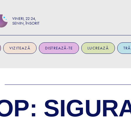
VINERI
22:24
SENIN, ÎNSORIT
VIZITEAZĂ
DISTREAZĂ-TE
LUCREAZĂ
TRĂ
P: SIGURA