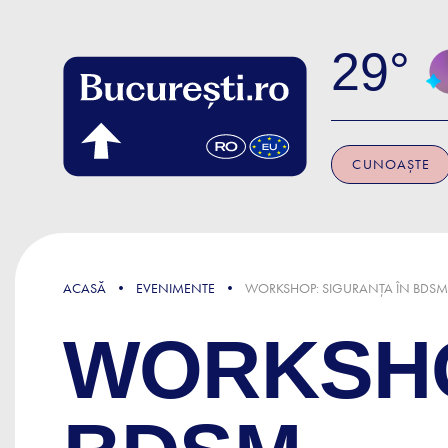
Skip to main content
29
CUNOAȘTE
ACASĂ
EVENIMENTE
WORKSHOP: SIGURANȚA ÎN BDSM
WORKSHO