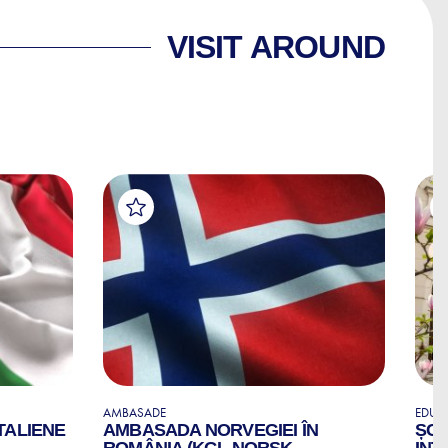
VISIT AROUND
AMBASADE
EDUCA
TALIENE
AMBASADA NORVEGIEI ÎN
ȘCO
ROMÂNIA (KGL NORSK
INT