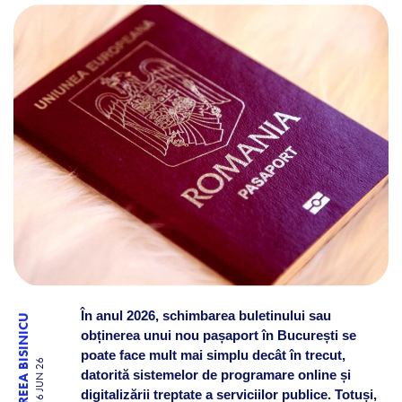
CE TREBUIE SĂ FACI CA SĂ-
În anul 2026, schimbarea buletinului sau
ANDREEA BISINICU
obținerea unui nou pașaport în București se
poate face mult mai simplu decât în trecut,
16 JUN 26
datorită sistemelor de programare online și
digitalizării treptate a serviciilor publice. Totuși,