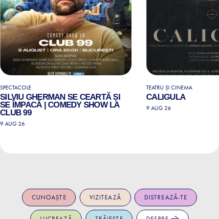
SPECTACOLE
TEATRU ȘI CINEMA
SILVIU GHERMAN SE CEARTĂ ȘI
CALIGULA
SE ÎMPACĂ | COMEDY SHOW LA
9 AUG 26
CLUB 99
9 AUG 26
CUNOAȘTE
VIZITEAZĂ
DISTREAZĂ-TE
LUCREAZĂ
TRĂIEȘTE
DESPRE