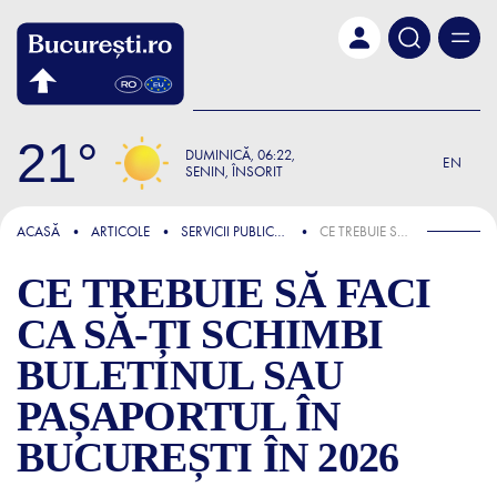
Skip to main content
21
DUMINICĂ
06:22
EN
SENIN, ÎNSORIT
FOCUS
ACASĂ
ARTICOLE
SERVICII PUBLICE ȘI ADMINISTRATIVE
CE TREBUIE SĂ FACI CA SĂ-ȚI SCHIMBI BULETINUL SAU PAȘAPORTUL ÎN BUCUREȘTI ÎN 2026
CE TREBUIE SĂ FACI
CA SĂ-ȚI SCHIMBI
BULETINUL SAU
PAȘAPORTUL ÎN
BUCUREȘTI ÎN 2026