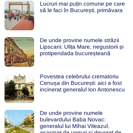
Lucruri mai puțin comune pe care
să le faci în București, primăvara
De unde provine numele străzii
Lipscani: Ulița Mare, negustorii și
protipendada bucureșteană
Povestea celebrului crematoriu
Cenușa din București: aici a fost
incinerat generalul Ion Antonescu
De unde provine numele
bulevardului Baba Novac:
generalul lui Mihai Viteazul,
asasinat de unguri și devorat de