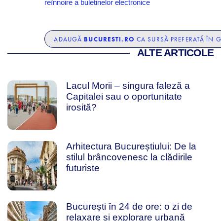
reînnoire a buletinelor electronice
BUCURESTI.RO
ADAUGĂ
CA SURSĂ PREFERATĂ ÎN 
ALTE ARTICOLE
Lacul Morii – singura faleză a
Capitalei sau o oportunitate
irosită?
Arhitectura Bucureștiului: De la
stilul brâncovenesc la clădirile
futuriste
București în 24 de ore: o zi de
relaxare și explorare urbană