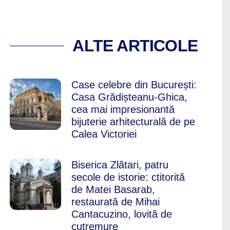
CUREȘTIUL VECHI,
ALTE ARTICOLE
Case celebre din București:
Casa Grădișteanu-Ghica,
cea mai impresionantă
bijuterie arhitecturală de pe
Calea Victoriei
Biserica Zlătari, patru
secole de istorie: ctitorită
de Matei Basarab,
restaurată de Mihai
Cantacuzino, lovită de
cutremure