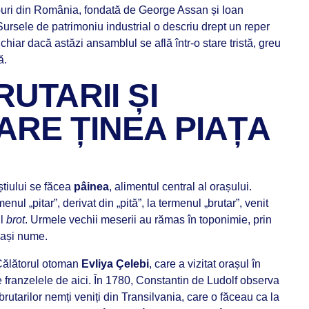
uri din România, fondată de George Assan și Ioan
ursele de patrimoniu industrial o descriu drept un reper
hiar dacă astăzi ansamblul se află într-o stare tristă, greu
că.
RUTARII ȘI
ARE ȚINEA PIAȚA
știului se făcea
pâinea
, alimentul central al orașului.
nul „pitar”, derivat din „pită”, la termenul „brutar”, venit
ul
brot
. Urmele vechii meserii au rămas în toponimie, prin
elași nume.
 Călătorul otoman
Evliya Çelebi
, care a vizitat orașul în
e franzelele de aici. În 1780, Constantin de Ludolf observa
brutarilor nemți veniți din Transilvania, care o făceau ca la