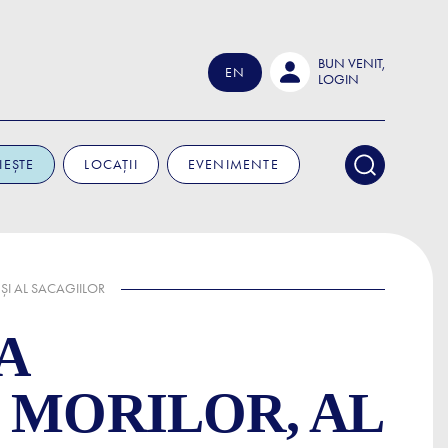
BUN VENIT,
EN
LOGIN
IEȘTE
LOCAȚII
EVENIMENTE
ȘI AL SACAGIILOR
A
 MORILOR, AL