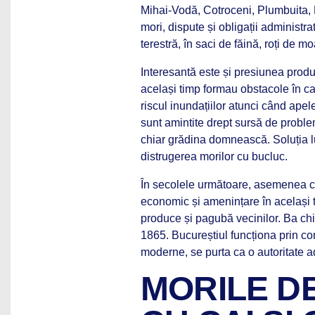
Mihai-Vodă, Cotroceni, Plumbuita, 
mori, dispute și obligații administra
terestră, în saci de făină, roți de mo
Interesantă este și presiunea produ
același timp formau obstacole în ca
riscul inundațiilor atunci când apel
sunt amintite drept sursă de probl
chiar grădina domnească. Soluția lu
distrugerea morilor cu bucluc.
În secolele următoare, asemenea co
economic și amenințare în același
produce și pagubă vecinilor. Ba chia
1865. Bucureștiul funcționa prin co
moderne, se purta ca o autoritate a
MORILE DE