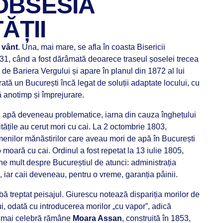
 OBSESIA
ĂȚII
 vânt
. Una, mai mare, se afla în coasta Bisericii
831, când a fost dărâmată deoarece traseul șoselei trecea
d de Bariera Vergului și apare în planul din 1872 al lui
ată un București încă legat de soluții adaptate locului, cu
ă anotimp și împrejurare.
e apă deveneau problematice, iarna din cauza înghețului
itățile au cerut mori cu cai. La 2 octombrie 1803,
menilor mănăstirilor care aveau mori de apă în București
o moară cu cai. Ordinul a fost repetat la 13 iulie 1805,
e mult despre Bucureștiul de atunci: administrația
e, iar caii deveneau, pentru o vreme, garanția pâinii.
ă treptat peisajul. Giurescu notează dispariția morilor de
, odată cu introducerea morilor „cu vapor”, adică
a mai celebră rămâne
Moara Assan
, construită în 1853,