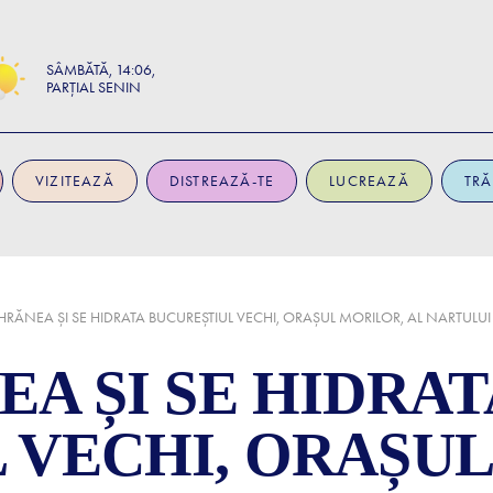
SÂMBĂTĂ
14:06
PARȚIAL SENIN
VIZITEAZĂ
DISTREAZĂ-TE
LUCREAZĂ
TRĂ
HRĂNEA ȘI SE HIDRATA BUCUREȘTIUL VECHI, ORAȘUL MORILOR, AL NARTULUI 
A ȘI SE HIDRAT
 VECHI, ORAȘUL