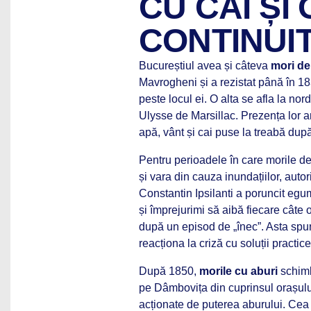
CU CAI ȘI
CONTINUIT
Bucureștiul avea și câteva
mori de
Mavrogheni și a rezistat până în 1
peste locul ei. O alta se afla la nor
Ulysse de Marsillac. Prezența lor ar
apă, vânt și cai puse la treabă dup
Pentru perioadele în care morile d
și vara din cauza inundațiilor, autor
Constantin Ipsilanti a poruncit egu
și împrejurimi să aibă fiecare câte 
după un episod de „înec”. Asta spun
reacționa la criză cu soluții practic
După 1850,
morile cu aburi
schimb
pe Dâmbovița din cuprinsul orașului
acționate de puterea aburului. Ce