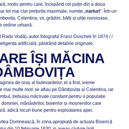
ră, motiv pentru care, începând cel puțin din a doua
par tot mai clar prețurile maximale, numite „
narturi
”. Într-un
ovița, Colentina, vii, grădini, bălți și ulițe noroioase,
 de ordine urbană.
Radu Vodă), autor fotograful Franz Duschek în 1874 / /
ligența artificială, păstrând detaliile originale.
ARE ÎȘI MĂCINA
 DÂMBOVIȚA
aginea de oraș al bulevardelor, el a fost, vreme
le mai multe mori se aflau pe Dâmbovița și Colentina, iar
porumbul, trebuiau măcinate constant pentru o populație
u domniei, mânăstirilor, boierilor și moșnenilor care
ă, adică locuri bune pentru exploatarea apei.
rtea Domnească, în zona apropiată de actuala Biserică
ui din 10 februarie 1630, și aveau ciuture (roți