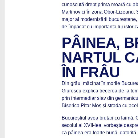
cunoscută drept prima moară cu ab
Martinovici în zona Obor-Lizeanu. S
major al modernizării bucureștene, c
de împăcat cu importanța lui istori
PÂINEA, B
NARTUL C
ÎN FRÂU
Din grâul măcinat în morile Bucure
Giurescu explică trecerea de la terme
prin intermediar slav din germanic
Biserica Pitar Moș și strada cu ac
Bucureștiul avea brutari cu faimă.
secolul al XVII-lea, vorbește despr
că pâinea era foarte bună, datorită 