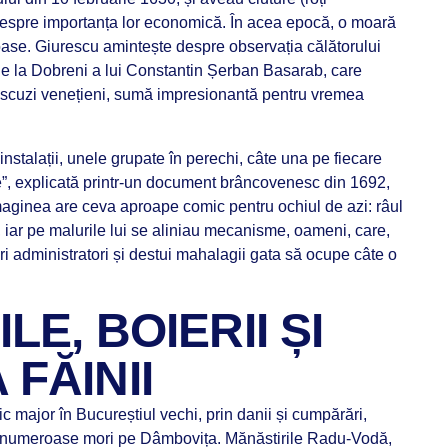
despre importanța lor economică. În acea epocă, o moară
oase. Giurescu amintește despre observația călătorului
e la Dobreni a lui Constantin Șerban Basarab, care
 scuzi venețieni, sumă impresionantă pentru vremea
talații, unele grupate în perechi, câte una pe fiecare
te”, explicată printr-un document brâncovenesc din 1692,
aginea are ceva aproape comic pentru ochiul de azi: râul
, iar pe malurile lui se aliniau mecanisme, oameni, care,
ări administratori și destui mahalagii gata să ocupe câte o
LE, BOIERII ȘI
FĂINII
c major în Bucureștiul vechi, prin danii și cumpărări,
numeroase mori pe Dâmbovița. Mănăstirile Radu-Vodă,