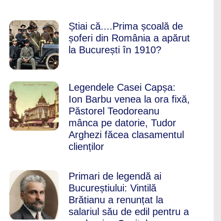
Știai că....Prima școală de
șoferi din România a apărut
la București în 1910?
Legendele Casei Capșa:
Ion Barbu venea la ora fixă,
Păstorel Teodoreanu
mânca pe datorie, Tudor
Arghezi făcea clasamentul
clienților
Primari de legendă ai
Bucureștiului: Vintilă
Brătianu a renunțat la
salariul său de edil pentru a