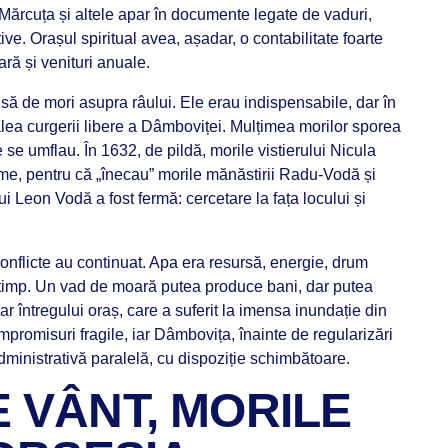
Mărcuța și altele apar în documente legate de vaduri,
tive. Orașul spiritual avea, așadar, o contabilitate foarte
ară și venituri anuale.
să de mori asupra râului. Ele erau indispensabile, dar în
lea curgerii libere a Dâmboviței. Mulțimea morilor sporea
e se umflau. În 1632, de pildă, morile vistierului Nicula
eme, pentru că „înecau” morile mănăstirii Radu-Vodă și
i Leon Vodă a fost fermă: cercetare la fața locului și
nflicte au continuat. Apa era resursă, energie, drum
 timp. Un vad de moară putea produce bani, dar putea
r întregului oraș, care a suferit la imensa inundație din
mpromisuri fragile, iar Dâmbovița, înainte de regularizări
dministrativă paralelă, cu dispoziție schimbătoare.
 VÂNT, MORILE