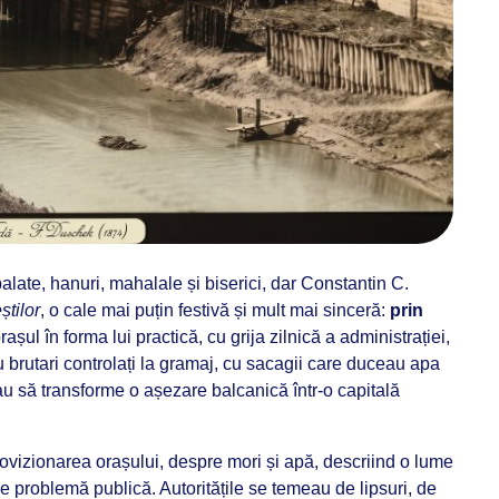
 palate, hanuri, mahalale și biserici, dar Constantin C.
știlor
, o cale mai puțin festivă și mult mai sinceră:
prin
rașul în forma lui practică, cu grija zilnică a administrației,
 brutari controlați la gramaj, cu sacagii care duceau apa
cau să transforme o așezare balcanică într-o capitală
vizionarea orașului, despre mori și apă, descriind o lume
e problemă publică. Autoritățile se temeau de lipsuri, de