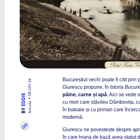
Bucureștiul vechi poate fi citit prin
08 JUN 26
Giurescu propune, în
Istoria Bucure
pâine, carne și apă
. Aici se vede o
EDDIE
cu mori care stăvileu Dâmbovița, cu
Articole
BY
în butoaie și cu primari care încer
modernă.
Giurescu ne povestește despre apro
în care hrana de bază avea statut d