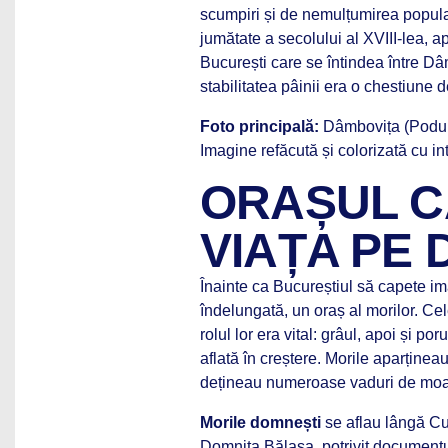
scumpiri și de nemulțumirea popula
jumătate a secolului al XVIII-lea, a
București care se întindea între Dâmb
stabilitatea pâinii era o chestiune
Foto principală:
Dâmbovița (Podul 
Imagine refăcută și colorizată cu inte
ORAȘUL C
VIAȚA PE
Înainte ca Bucureștiul să capete im
îndelungată, un oraș al morilor. Ce
rolul lor era vital: grâul, apoi și 
aflată în creștere. Morile aparținea
dețineau numeroase vaduri de moar
Morile domnești
se aflau lângă Cu
Domnița Bălașa, potrivit documentul