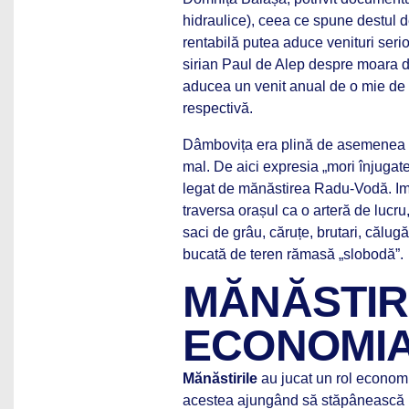
hidraulice), ceea ce spune destul 
rentabilă putea aduce venituri seri
sirian Paul de Alep despre moara d
aducea un venit anual de o mie de
respectivă.
Dâmbovița era plină de asemenea ins
mal. De aici expresia „mori înjuga
legat de mănăstirea Radu-Vodă. Im
traversa orașul ca o arteră de lucru
saci de grâu, căruțe, brutari, călug
bucată de teren rămasă „slobodă”.
MĂNĂSTIRI
ECONOMIA 
Mănăstirile
au jucat un rol economi
acestea ajungând să stăpânească 