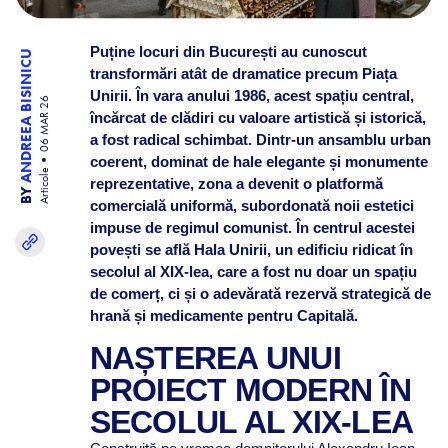
Puține locuri din București au cunoscut
ANDREEA BISINICU
transformări atât de dramatice precum Piața
Unirii. În vara anului 1986, acest spațiu central,
06 MAR 26
încărcat de clădiri cu valoare artistică și istorică,
a fost radical schimbat. Dintr-un ansamblu urban
coerent, dominat de hale elegante și monumente
Articole
reprezentative, zona a devenit o platformă
BY
comercială uniformă, subordonată noii estetici
impuse de regimul comunist. În centrul acestei
povești se află Hala Unirii, un edificiu ridicat în
secolul al XIX-lea, care a fost nu doar un spațiu
de comerț, ci și o adevărată rezervă strategică de
hrană și medicamente pentru Capitală.
NAȘTEREA UNUI
PROIECT MODERN ÎN
SECOLUL AL XIX-LEA