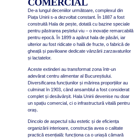
COMERCIAL
De-a lungul deceniilor următoare, complexul din
Piața Unirii s-a dezvoltat constant. În 1887 a fost
construită Hala de pește, dotată cu bazine speciale
pentru păstrarea peștelui viu – o inovație remarcabilă
pentru epocă. În 1899 a apărut hala de păsări, iar
ulterior au fost ridicate o hală de fructe, o fabrică de
gheață și pavilioane dedicate vânzării zarzavaturilor
și lactatelor.
Aceste extinderi au transformat zona într-un
adevărat centru alimentar al Bucureștiului.
Diversificarea funcțiunilor și mărirea proporțiilor au
culminat în 1903, când ansamblul a fost considerat
complet și desăvârșit. Hala Unirii devenise nu doar
un spațiu comercial, ci o infrastructură vitală pentru
oraș.
Dincolo de aspectul său estetic și de eficiența
organizării interioare, construcția avea o calitate
practică esențială: funcționa ca o uriașă cămară