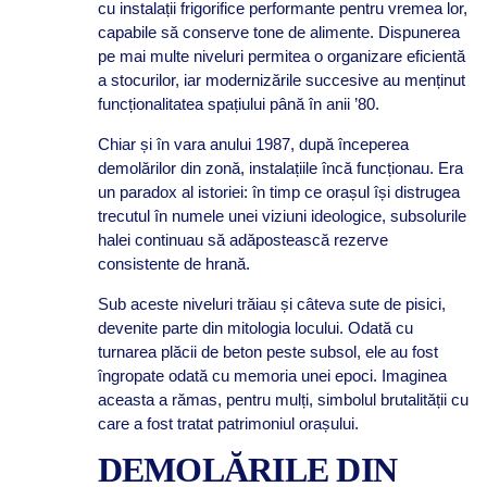
cu instalații frigorifice performante pentru vremea lor,
capabile să conserve tone de alimente. Dispunerea
pe mai multe niveluri permitea o organizare eficientă
a stocurilor, iar modernizările succesive au menținut
funcționalitatea spațiului până în anii ’80.
Chiar și în vara anului 1987, după începerea
demolărilor din zonă, instalațiile încă funcționau. Era
un paradox al istoriei: în timp ce orașul își distrugea
trecutul în numele unei viziuni ideologice, subsolurile
halei continuau să adăpostească rezerve
consistente de hrană.
Sub aceste niveluri trăiau și câteva sute de pisici,
devenite parte din mitologia locului. Odată cu
turnarea plăcii de beton peste subsol, ele au fost
îngropate odată cu memoria unei epoci. Imaginea
aceasta a rămas, pentru mulți, simbolul brutalității cu
care a fost tratat patrimoniul orașului.
DEMOLĂRILE DIN