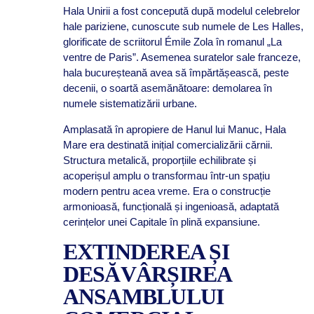
Hala Unirii a fost concepută după modelul celebrelor
hale pariziene, cunoscute sub numele de Les Halles,
glorificate de scriitorul Émile Zola în romanul „La
ventre de Paris”. Asemenea suratelor sale franceze,
hala bucureșteană avea să împărtășească, peste
decenii, o soartă asemănătoare: demolarea în
numele sistematizării urbane.
Amplasată în apropiere de Hanul lui Manuc, Hala
Mare era destinată inițial comercializării cărnii.
Structura metalică, proporțiile echilibrate și
acoperișul amplu o transformau într-un spațiu
modern pentru acea vreme. Era o construcție
armonioasă, funcțională și ingenioasă, adaptată
cerințelor unei Capitale în plină expansiune.
EXTINDEREA ȘI
DESĂVÂRȘIREA
ANSAMBLULUI