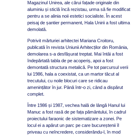
Magazinul Unirea, ale cărui fațade originale din
aluminiu și sticlă încă rezistau, urma să fie modificat
pentru a se alinia noii estetici socialiste. În acest
peisaj de șantier permanent, Hala Unirii a fost ultima
demolată.
Potrivit mărturiei arhitectei Mariana Croitoru,
publicată în revista Uniunii Arhitecților din România,
demolarea s-a desfășurat treptat. Mai întâi a fost
îndepărtată tabla de pe acoperiș, apoi a fost
demontată structura metalică. Pe tot parcursul verii
lui 1986, hala a coexistat, ca un martor tăcut al
trecutului, cu noile blocuri care se ridicau
amenințător în jur. Până într-o zi, când a dispărut
complet.
Între 1986 și 1987, vechea hală de lângă Hanul lui
Manuc a fost rasă de pe fața pământului, în cadrul
proiectului faraonic de sistematizare a zonei. Pe
locul ei a apărut un parc pe care bucureștenii îl
priveau cu neîncredere, considerându-l, în mod