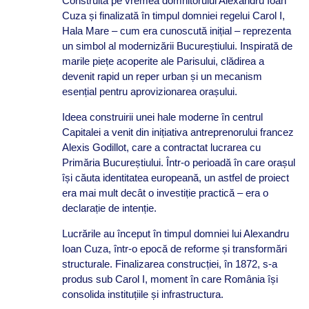
Construită pe vremea domnitorului Alexandru Ioan
Cuza și finalizată în timpul domniei regelui Carol I,
Hala Mare – cum era cunoscută inițial – reprezenta
un simbol al modernizării Bucureștiului. Inspirată de
marile piețe acoperite ale Parisului, clădirea a
devenit rapid un reper urban și un mecanism
esențial pentru aprovizionarea orașului.
Ideea construirii unei hale moderne în centrul
Capitalei a venit din inițiativa antreprenorului francez
Alexis Godillot, care a contractat lucrarea cu
Primăria Bucureștiului. Într-o perioadă în care orașul
își căuta identitatea europeană, un astfel de proiect
era mai mult decât o investiție practică – era o
declarație de intenție.
Lucrările au început în timpul domniei lui Alexandru
Ioan Cuza, într-o epocă de reforme și transformări
structurale. Finalizarea construcției, în 1872, s-a
produs sub Carol I, moment în care România își
consolida instituțiile și infrastructura.