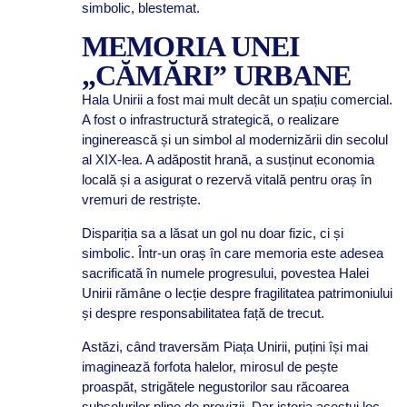
simbolic, blestemat.
MEMORIA UNEI
„CĂMĂRI” URBANE
Hala Unirii a fost mai mult decât un spațiu comercial.
A fost o infrastructură strategică, o realizare
inginerească și un simbol al modernizării din secolul
al XIX-lea. A adăpostit hrană, a susținut economia
locală și a asigurat o rezervă vitală pentru oraș în
vremuri de restriște.
Dispariția sa a lăsat un gol nu doar fizic, ci și
simbolic. Într-un oraș în care memoria este adesea
sacrificată în numele progresului, povestea Halei
Unirii rămâne o lecție despre fragilitatea patrimoniului
și despre responsabilitatea față de trecut.
Astăzi, când traversăm Piața Unirii, puțini își mai
imaginează forfota halelor, mirosul de pește
proaspăt, strigătele negustorilor sau răcoarea
subsolurilor pline de provizii. Dar istoria acestui loc