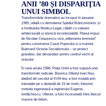
ANII ’80 ȘI DISPARIȚIA
UNUI SIMBOL
Transformările dramatice au început în ianuarie
1985, odată cu demolarea Spitalul Brâncovenesc și
a Institutului Medico-Legal, clădiri cu valoare
arhitecturală și istorică incontestabilă. Planul impus
de Nicolae Ceaușescu viza „eliberarea terenului”
pentru construirea Casei Poporului și a marelui
Bulevard Victoria Socialismului – un proiect
grandios, dar devastator pentru centrul vechi al
orașului.
În vara anului 1986, Piața Unirii a fost supusă unei
transformări radicale. Biserica Sfântul Ioan Nou,
datând din secolul al XVIII-lea, a fost mutată prin
translație pe o distanță de 23 de metri, folosind
metoda ingenioasă a inginerului Eugeniu
Iordăchescu. Ulterior, a fost încorsetată între blocuri
masive de beton.