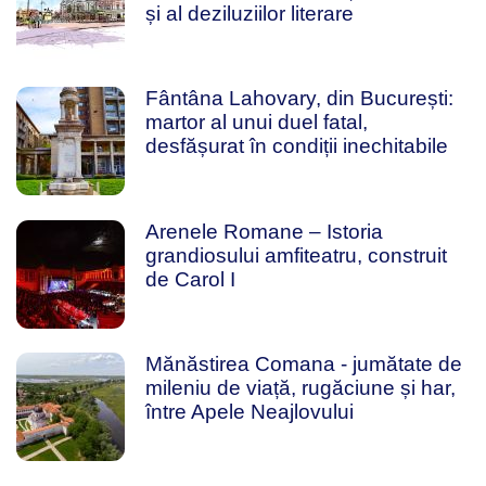
și al deziluziilor literare
Fântâna Lahovary, din București:
martor al unui duel fatal,
desfășurat în condiții inechitabile
Arenele Romane – Istoria
grandiosului amfiteatru, construit
de Carol I
Mănăstirea Comana - jumătate de
mileniu de viață, rugăciune și har,
între Apele Neajlovului