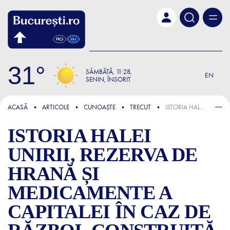
Skip to main content
31
SÂMBĂTĂ
11:28
EN
SENIN, ÎNSORIT
FOCUS
ACASĂ
ARTICOLE
CUNOAȘTE
TRECUT
ISTORIA HALEI UNIRII, REZERVA DE HRANĂ ȘI MEDICAMENTE A CAPITALEI ÎN CAZ DE RĂZBOI, CONSTRUITĂ PE VREMEA LUI ALEXANDRU IOAN CUZA
ISTORIA HALEI
UNIRII, REZERVA DE
HRANĂ ȘI
MEDICAMENTE A
CAPITALEI ÎN CAZ DE