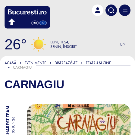
Skip to main content
26
LUNI
11:24
EN
SENIN, ÎNSORIT
ACASĂ
EVENIMENTE
DISTREAZǍ-TE
TEATRU ȘI CINEMA
CARNAGIU
CARNAGIU
BY BUCHAREST TEAM
05 JUN 26