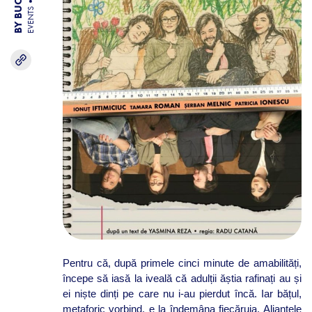
EVENTS
Pentru că, după primele cinci minute de amabilități,
începe să iasă la iveală că adulții ăștia rafinați au și
ei niște dinți pe care nu i-au pierdut încă. Iar bățul,
metaforic vorbind, e la îndemâna fiecăruia. Alianțele