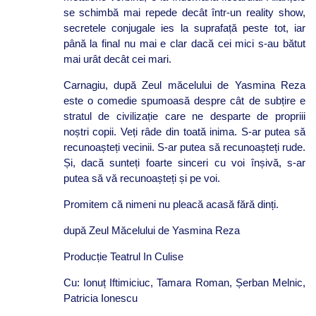
se schimbă mai repede decât într-un reality show,
secretele conjugale ies la suprafață peste tot, iar
până la final nu mai e clar dacă cei mici s-au bătut
mai urât decât cei mari.
Carnagiu, după Zeul măcelului de Yasmina Reza
este o comedie spumoasă despre cât de subțire e
stratul de civilizație care ne desparte de propriii
noștri copii. Veți râde din toată inima. S-ar putea să
recunoașteți vecinii. S-ar putea să recunoașteți rude.
Și, dacă sunteți foarte sinceri cu voi înșivă, s-ar
putea să vă recunoașteți și pe voi.
Promitem că nimeni nu pleacă acasă fără dinți.
după Zeul Măcelului de Yasmina Reza
Producție Teatrul In Culise
Cu: Ionuț Iftimiciuc, Tamara Roman, Șerban Melnic,
Patricia Ionescu