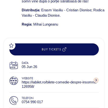
somn vine după o porție sănătoasă de râs!
Distribuţia
: Erasm Vasiliu - Cristian Dionise; Rodica
Vasiliu - Claudia Dionise.
Regia
: Mihai Lungeanu
BUY TICKETS
DATA
05 Jun 26
WEBSITE
https://iabilet.ro/bilete-comedie-despre-insomnie-
126958/
TELEFON
0754 990 017