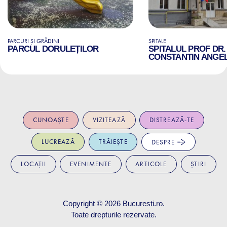
PARCURI ȘI GRĂDINI
SPITALE
PARCUL DORULEȚILOR
SPITALUL PROF DR.
CONSTANTIN ANGE
CUNOAȘTE
VIZITEAZĂ
DISTREAZĂ-TE
LUCREAZĂ
TRĂIEȘTE
DESPRE
LOCAȚII
EVENIMENTE
ARTICOLE
ȘTIRI
Copyright © 2026
Bucuresti.ro
.
Toate drepturile rezervate.