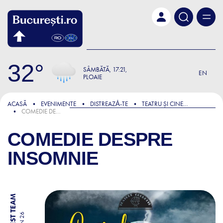
Skip to main content
32
SÂMBĂTĂ
17:21
EN
PLOAIE
ACASĂ
EVENIMENTE
DISTREAZǍ-TE
TEATRU ȘI CINEMA
COMEDIE DESPRE INSOMNIE
COMEDIE DESPRE
INSOMNIE