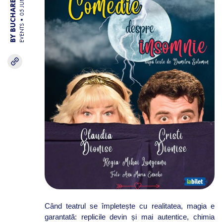
BY BUCHAREST TEAM
05 JUN 26
EVENTS
Când teatrul se împletește cu realitatea, magia e
garantată: replicile devin și mai autentice, chimia