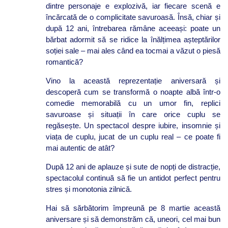
dintre personaje e explozivă, iar fiecare scenă e
încărcată de o complicitate savuroasă. Însă, chiar și
după 12 ani, întrebarea rămâne aceeași: poate un
bărbat adormit să se ridice la înălțimea așteptărilor
soției sale – mai ales când ea tocmai a văzut o piesă
romantică?
Vino la această reprezentație aniversară și
descoperă cum se transformă o noapte albă într-o
comedie memorabilă cu un umor fin, replici
savuroase și situații în care orice cuplu se
regăsește.
Un spectacol despre iubire, insomnie și
viața de cuplu, jucat de un cuplu real – ce poate fi
mai autentic de atât?
După 12 ani de aplauze și sute de nopți de distracție,
spectacolul continuă să fie un antidot perfect pentru
stres și monotonia zilnică.
Hai să sărbătorim împreună pe 8 martie această
aniversare și să demonstrăm că, uneori, cel mai bun