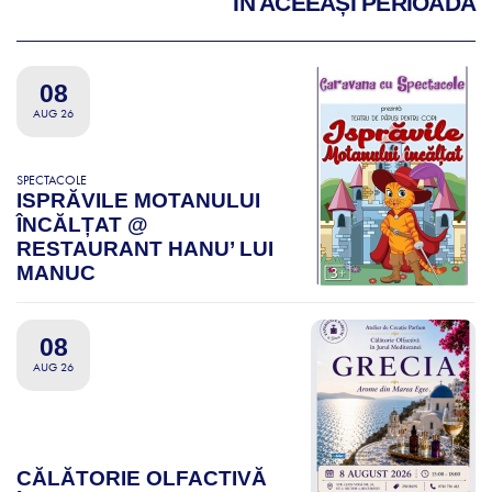
ÎN ACEEAȘI PERIOADĂ
08
AUG 26
SPECTACOLE
ISPRĂVILE MOTANULUI
ÎNCĂLȚAT @
RESTAURANT HANU’ LUI
MANUC
08
AUG 26
CĂLĂTORIE OLFACTIVĂ