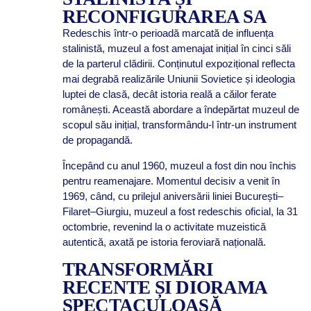
RECONFIGURAREA SA
Redeschis într-o perioadă marcată de influența
stalinistă, muzeul a fost amenajat inițial în cinci săli
de la parterul clădirii. Conținutul expozițional reflecta
mai degrabă realizările Uniunii Sovietice și ideologia
luptei de clasă, decât istoria reală a căilor ferate
românești. Această abordare a îndepărtat muzeul de
scopul său inițial, transformându-l într-un instrument
de propagandă.
Începând cu anul 1960, muzeul a fost din nou închis
pentru reamenajare. Momentul decisiv a venit în
1969, când, cu prilejul aniversării liniei București–
Filaret–Giurgiu, muzeul a fost redeschis oficial, la 31
octombrie, revenind la o activitate muzeistică
autentică, axată pe istoria feroviară națională.
TRANSFORMĂRI
RECENTE ȘI DIORAMA
SPECTACULOASĂ