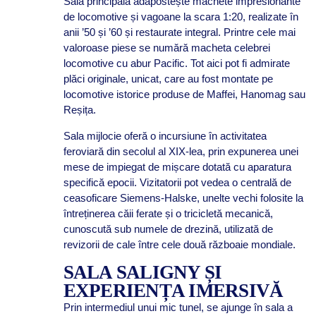
Sala principală adăpostește machete impresionante
de locomotive și vagoane la scara 1:20, realizate în
anii ’50 și ’60 și restaurate integral. Printre cele mai
valoroase piese se numără macheta celebrei
locomotive cu abur Pacific. Tot aici pot fi admirate
plăci originale, unicat, care au fost montate pe
locomotive istorice produse de Maffei, Hanomag sau
Reșița.
Sala mijlocie oferă o incursiune în activitatea
feroviară din secolul al XIX-lea, prin expunerea unei
mese de impiegat de mișcare dotată cu aparatura
specifică epocii. Vizitatorii pot vedea o centrală de
ceasoficare Siemens-Halske, unelte vechi folosite la
întreținerea căii ferate și o tricicletă mecanică,
cunoscută sub numele de drezină, utilizată de
revizorii de cale între cele două războaie mondiale.
SALA SALIGNY ȘI
EXPERIENȚA IMERSIVĂ
Prin intermediul unui mic tunel, se ajunge în sala a