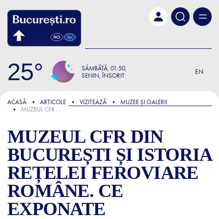
Skip to main content
25
SÂMBĂTĂ
01:50
EN
SENIN, ÎNSORIT
FOCUS
ACASĂ
ARTICOLE
VIZITEAZĂ
MUZEE ȘI GALERII
MUZEUL CFR DIN BUCUREȘTI ȘI ISTORIA REȚELEI FEROVIARE ROMÂNE. CE EXPONATE FABULOASE POȚI VIZITA AICI
MUZEUL CFR DIN
BUCUREȘTI ȘI ISTORIA
REȚELEI FEROVIARE
ROMÂNE. CE
EXPONATE