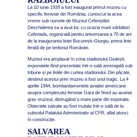
RĂZBOIULUI
La 10 iunie 1939 a fost inaugurat primul muzeu cu
specific feroviar din România, cunoscut la acea
vreme sub numele de Muzeul Ceferiștilor.
Deschiderea sa a avut loc cu ocazia marii sărbători
Ceferiada, organizată pentru aniversarea a 70 de ani
de la inaugurarea liniei București–Giurgiu, prima linie
ferată de pe teritoriul României.
Muzeul era amplasat în zona stadionului Giulești,
exponatele fiind prezentate într-o sală amenajată sub
tribune și pe liniile din curtea stadionului. Din păcate,
destinul acestui prim muzeu a fost unul tragic. La 4
aprilie 1944, bombardamentele aviației americane
asupra complexului feroviar Gara de Nord au avariat
grav muzeul, distrugând o mare parte din exponate.
Obiectele salvate au fost mutate într-o sală de la
subsolul Palatului Administrativ al CFR, aflat atunci
în construcție.
SALVAREA