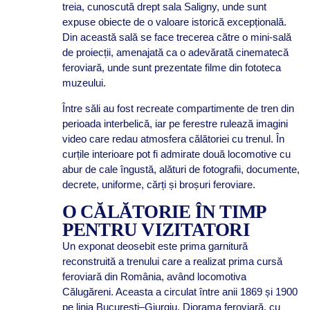
treia, cunoscută drept sala Saligny, unde sunt
expuse obiecte de o valoare istorică excepțională.
Din această sală se face trecerea către o mini-sală
de proiecții, amenajată ca o adevărată cinematecă
feroviară, unde sunt prezentate filme din fototeca
muzeului.
Între săli au fost recreate compartimente de tren din
perioada interbelică, iar pe ferestre rulează imagini
video care redau atmosfera călătoriei cu trenul. În
curțile interioare pot fi admirate două locomotive cu
abur de cale îngustă, alături de fotografii, documente,
decrete, uniforme, cărți și broșuri feroviare.
O CĂLĂTORIE ÎN TIMP
PENTRU VIZITATORI
Un exponat deosebit este prima garnitură
reconstruită a trenului care a realizat prima cursă
feroviară din România, având locomotiva
Călugăreni. Aceasta a circulat între anii 1869 și 1900
pe linia București–Giurgiu. Diorama feroviară, cu