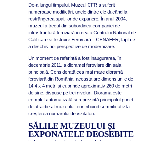
De-a lungul timpului, Muzeul CFR a suferit
numeroase modificări, unele dintre ele ducând la
restrângerea spațiilor de expunere. În anul 2004,
muzeul a trecut din subordinea companiei de
infrastructură feroviară în cea a Centrului Național de
Calificare și Instruire Feroviară – CENAFER, fapt ce
a deschis noi perspective de modernizare.
Un moment de referință a fost inaugurarea, în
decembrie 2011, a dioramei feroviare din sala
principală. Considerată cea mai mare dioramă
feroviară din România, aceasta are dimensiunile de
14,4 x 4 metri și cuprinde aproximativ 260 de metri
de șine, dispuse pe trei niveluri. Diorama este
complet automatizată și reprezintă principalul punct
de atracție al muzeului, contribuind semnificativ la
creșterea numărului de vizitatori.
SĂLILE MUZEULUI ȘI
EXPONATELE DEOSEBITE