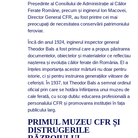
Președinte al Consiliului de Administrație al Căilor
Ferate Române, precum și inginerul Ion Macovei,
Director General CFR, au fost printre cei mai
preocupați de necesitatea conservării patrimoniului
feroviar.
Încă din anul 1924, inginerul inspector general
Theodor Bals a fost primul care a propus păstrarea
documentelor, obiectelor și materialelor ce reflectau
nașterea și evoluția căilor ferate din România. El a
înțeles importanța acestor mărturii nu doar pentru
istorie, ci și pentru instruirea generațiilor viitoare de
ceferiști. În 1937, tot Theodor Bals a semnat ordinul
oficial prin care se hotăra înființarea unui muzeu de
cale ferată, cu scop dublu: educarea profesională a
personalului CFR și promovarea instituției în fața
publicului larg.
PRIMUL MUZEU CFR ȘI
DISTRUGERILE