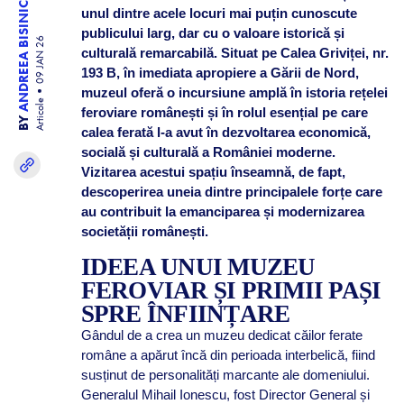
ANDREEA BISINICU
unul dintre acele locuri mai puțin cunoscute
publicului larg, dar cu o valoare istorică și
09 JAN 26
culturală remarcabilă. Situat pe Calea Griviței, nr.
193 B, în imediata apropiere a Gării de Nord,
muzeul oferă o incursiune amplă în istoria rețelei
Articole
feroviare românești și în rolul esențial pe care
BY
calea ferată l-a avut în dezvoltarea economică,
socială și culturală a României moderne.
Vizitarea acestui spațiu înseamnă, de fapt,
descoperirea uneia dintre principalele forțe care
au contribuit la emanciparea și modernizarea
societății românești.
IDEEA UNUI MUZEU
FEROVIAR ȘI PRIMII PAȘI
SPRE ÎNFIINȚARE
Gândul de a crea un muzeu dedicat căilor ferate
române a apărut încă din perioada interbelică, fiind
susținut de personalități marcante ale domeniului.
Generalul Mihail Ionescu, fost Director General și