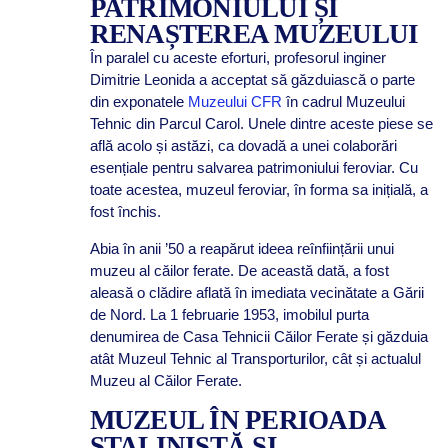
PATRIMONIULUI ȘI
RENAȘTEREA MUZEULUI
În paralel cu aceste eforturi, profesorul inginer
Dimitrie Leonida a acceptat să găzduiască o parte
din exponatele
Muzeului CFR
în cadrul Muzeului
Tehnic din Parcul Carol. Unele dintre aceste piese se
află acolo și astăzi, ca dovadă a unei colaborări
esențiale pentru salvarea patrimoniului feroviar. Cu
toate acestea, muzeul feroviar, în forma sa inițială, a
fost închis.
Abia în anii ’50 a reapărut ideea reînființării unui
muzeu al căilor ferate. De această dată, a fost
aleasă o clădire aflată în imediata vecinătate a Gării
de Nord. La 1 februarie 1953, imobilul purta
denumirea de Casa Tehnicii Căilor Ferate și găzduia
atât Muzeul Tehnic al Transporturilor, cât și actualul
Muzeu al Căilor Ferate.
MUZEUL ÎN PERIOADA
STALINISTĂ ȘI