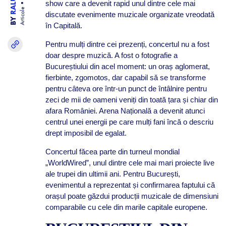
show care a devenit rapid unul dintre cele mai
Articole
discutate evenimente muzicale organizate vreodată
BY
în Capitală.
Pentru mulți dintre cei prezenți, concertul nu a fost
doar despre muzică. A fost o fotografie a
Bucureștiului din acel moment: un oraș aglomerat,
fierbinte, zgomotos, dar capabil să se transforme
pentru câteva ore într-un punct de întâlnire pentru
zeci de mii de oameni veniți din toată țara și chiar din
afara României. Arena Națională a devenit atunci
centrul unei energii pe care mulți fani încă o descriu
drept imposibil de egalat.
Concertul făcea parte din turneul mondial
„WorldWired”, unul dintre cele mai mari proiecte live
ale trupei din ultimii ani. Pentru București,
evenimentul a reprezentat și confirmarea faptului că
orașul poate găzdui producții muzicale de dimensiuni
comparabile cu cele din marile capitale europene.