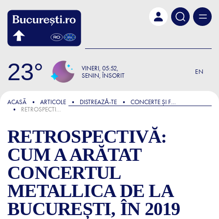
Skip to main content
23
VINERI
05:52
EN
SENIN, ÎNSORIT
FOCUS
ACASĂ
ARTICOLE
DISTREAZǍ-TE
CONCERTE ȘI FESTIVALURI
RETROSPECTIVĂ: CUM A ARĂTAT CONCERTUL METALLICA DE LA BUCUREȘTI, ÎN 2019
RETROSPECTIVĂ:
CUM A ARĂTAT
CONCERTUL
METALLICA DE LA
BUCUREȘTI, ÎN 2019