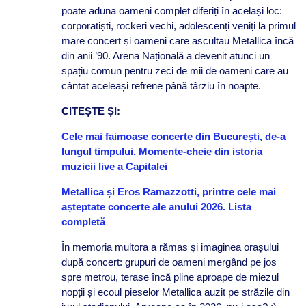
poate aduna oameni complet diferiți în același loc:
corporatiști, rockeri vechi, adolescenți veniți la primul
mare concert și oameni care ascultau Metallica încă
din anii ’90. Arena Națională a devenit atunci un
spațiu comun pentru zeci de mii de oameni care au
cântat aceleași refrene până târziu în noapte.
CITEȘTE ȘI:
Cele mai faimoase concerte din București, de-a
lungul timpului. Momente-cheie din istoria
muzicii live a Capitalei
Metallica și Eros Ramazzotti, printre cele mai
așteptate concerte ale anului 2026. Lista
completă
În memoria multora a rămas și imaginea orașului
după concert: grupuri de oameni mergând pe jos
spre metrou, terase încă pline aproape de miezul
nopții și ecoul pieselor Metallica auzit pe străzile din