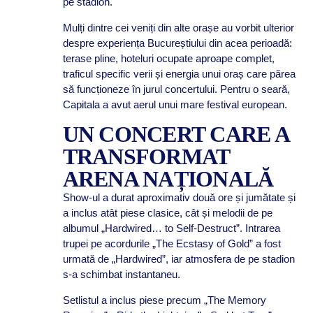
pe stadion.
Mulți dintre cei veniți din alte orașe au vorbit ulterior
despre experiența Bucureștiului din acea perioadă:
terase pline, hoteluri ocupate aproape complet,
traficul specific verii și energia unui oraș care părea
să funcționeze în jurul concertului. Pentru o seară,
Capitala a avut aerul unui mare festival european.
UN CONCERT CARE A
TRANSFORMAT
ARENA NAȚIONALĂ
Show-ul a durat aproximativ două ore și jumătate și
a inclus atât piese clasice, cât și melodii de pe
albumul „Hardwired… to Self-Destruct”. Intrarea
trupei pe acordurile „The Ecstasy of Gold” a fost
urmată de „Hardwired”, iar atmosfera de pe stadion
s-a schimbat instantaneu.
Setlistul a inclus piese precum „The Memory