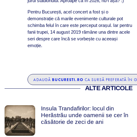
jurul stadionului. Aproape ca în 2026, nu-i așa? :)
Pentru București, acel concert a fost și o
demonstrație că marile evenimente culturale pot
schimba felul în care este perceput orașul. Iar pentru
fanii trupei, 14 august 2019 rămâne una dintre acele
seri despre care încă se vorbește cu aceeași
emoție.
BUCURESTI.RO
ADAUGĂ
CA SURSĂ PREFERATĂ ÎN 
ALTE ARTICOLE
Insula Trandafirilor: locul din
Herăstrău unde oamenii se cer în
căsătorie de zeci de ani