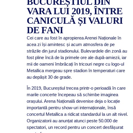
BUCUREȘTIUL DIN
VARA LUI 2019, ÎNTRE
CANICULĂ ȘI VALURI
DE FANI
Cei care au fost în apropierea Arenei Naționale în
acea zi își amintesc și acum atmosfera de pe
străzile din jurul stadionului. Bulevardele din zonă au
fost pline încă de la primele ore ale după-amiezii, iar
mii de oameni îmbrăcați în tricouri negre cu logo-ul
Metallica mergeau spre stadion în temperaturi care
au depășit 30 de grade.
În 2019, Bucureștiul trecea printr-o perioadă în care
marile concerte începeau să schimbe imaginea
orașului. Arena Națională devenise deja o locație
importantă pentru show-uri internaționale, însă
concertul Metallica a ridicat standardul la un alt nivel.
Organizatorii au anunțat atunci peste 50.000 de
spectatori, un record pentru un concert desfășurat