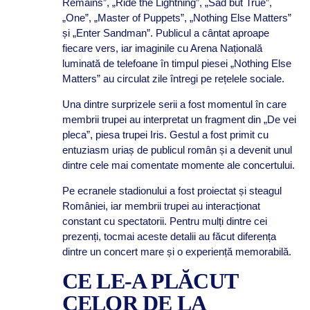
Remains”, „Ride the Lightning”, „Sad but True”,
„One”, „Master of Puppets”, „Nothing Else Matters”
și „Enter Sandman”. Publicul a cântat aproape
fiecare vers, iar imaginile cu Arena Națională
luminată de telefoane în timpul piesei „Nothing Else
Matters” au circulat zile întregi pe rețelele sociale.
Una dintre surprizele serii a fost momentul în care
membrii trupei au interpretat un fragment din „De vei
pleca”, piesa trupei Iris. Gestul a fost primit cu
entuziasm uriaș de publicul român și a devenit unul
dintre cele mai comentate momente ale concertului.
Pe ecranele stadionului a fost proiectat și steagul
României, iar membrii trupei au interacționat
constant cu spectatorii. Pentru mulți dintre cei
prezenți, tocmai aceste detalii au făcut diferența
dintre un concert mare și o experiență memorabilă.
CE LE-A PLĂCUT
CELOR DE LA