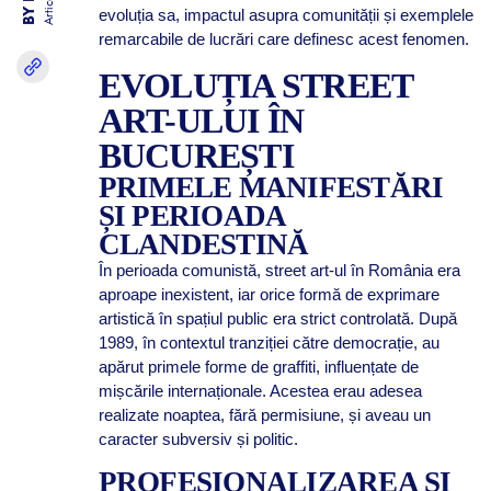
Articole
evoluția sa, impactul asupra comunității și exemplele
remarcabile de lucrări care definesc acest fenomen.
EVOLUȚIA STREET
ART-ULUI ÎN
BUCUREȘTI
PRIMELE MANIFESTĂRI
ȘI PERIOADA
CLANDESTINĂ
În perioada comunistă, street art-ul în România era
aproape inexistent, iar orice formă de exprimare
artistică în spațiul public era strict controlată. După
1989, în contextul tranziției către democrație, au
apărut primele forme de graffiti, influențate de
mișcările internaționale. Acestea erau adesea
realizate noaptea, fără permisiune, și aveau un
caracter subversiv și politic.
PROFESIONALIZAREA ȘI