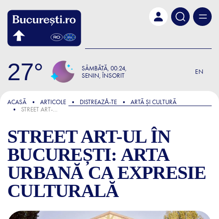
Skip to main content
27
SÂMBĂTĂ
00:24
EN
SENIN, ÎNSORIT
FOCUS
ACASĂ
ARTICOLE
DISTREAZǍ-TE
ARTĂ ȘI CULTURĂ
STREET ART-UL ÎN BUCUREȘTI: ARTA URBANĂ CA EXPRESIE CULTURALĂ
STREET ART-UL ÎN
BUCUREȘTI: ARTA
URBANĂ CA EXPRESIE
CULTURALĂ
STREET ART-UL ÎN BUCURE