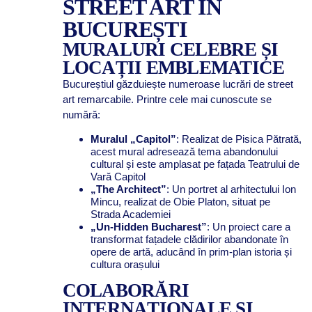
STREET ART ÎN
BUCUREȘTI
MURALURI CELEBRE ȘI
LOCAȚII EMBLEMATICE
Bucureștiul găzduiește numeroase lucrări de street
art remarcabile. Printre cele mai cunoscute se
numără:
Muralul „Capitol”
: Realizat de Pisica Pătrată,
acest mural adresează tema abandonului
cultural și este amplasat pe fațada Teatrului de
Vară Capitol
„The Architect”
: Un portret al arhitectului Ion
Mincu, realizat de Obie Platon, situat pe
Strada Academiei
„Un-Hidden Bucharest”
: Un proiect care a
transformat fațadele clădirilor abandonate în
opere de artă, aducând în prim-plan istoria și
cultura orașului
COLABORĂRI
INTERNAȚIONALE ȘI