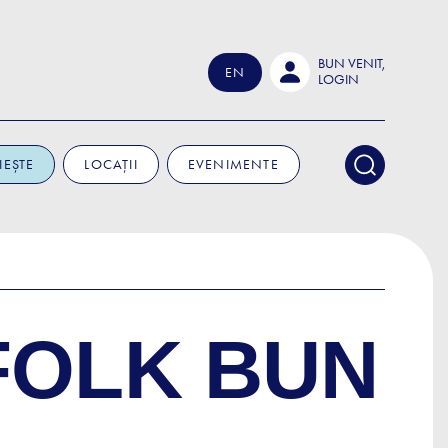
BUN VENIT,
EN
LOGIN
IEȘTE
LOCAȚII
EVENIMENTE
FOLK BUN