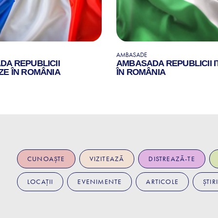
AMBASADE
A REPUBLICII
AMBASADA REPUBLICII I
E ÎN ROMÂNIA
ÎN ROMÂNIA
CUNOAȘTE
VIZITEAZĂ
DISTREAZĂ-TE
LOCAȚII
EVENIMENTE
ARTICOLE
ȘTIRI