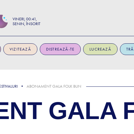
VINERI
00:41
SENIN, ÎNSORIT
VIZITEAZĂ
DISTREAZĂ-TE
LUCREAZĂ
TRĂ
STIVALURI
ABONAMENT GALA FOLK BUN
NT GALA 