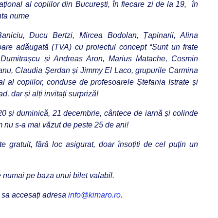
ional al copiilor din București, în fiecare zi de la 19, în
ânta nume
aniciu, Ducu Bertzi, Mircea Bodolan, Țapinarii, Alina
oare adăugată (TVA) cu proiectul concept “Sunt un frate
ti Dumitrașcu și Andreas Aron, Marius Matache, Cosmin
u, Claudia Şerdan și Jimmy El Laco, grupurile Carmina
l al copiilor, conduse de profesoarele Ștefania Istrate și
 dar și alți invitați surpriză!
0 și duminică, 21 decembrie, cântece de iarnă și colinde
cum nu s-a mai văzut de peste 25 de ani!
 gratuit, fără loc asigurat, doar însoțiti de cel puțin un
e numai pe baza unui bilet valabil.
ăm sa accesați adresa
info@kimaro.ro
.