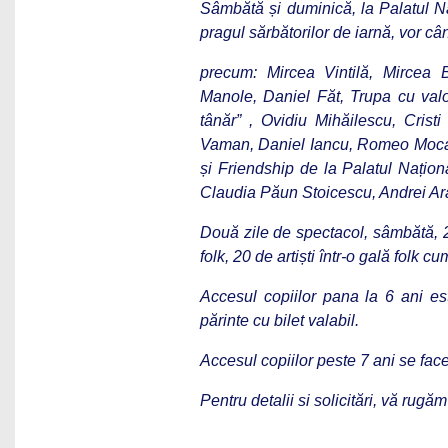
Sâmbătă și duminică, la Palatul Naț
pragul sărbătorilor de iarnă, vor c
precum: Mircea Vintilă, Mircea B
Manole, Daniel Făt, Trupa cu val
tânăr” , Ovidiu Mihăilescu, Cris
Vaman, Daniel Iancu, Romeo Mocan
și Friendship de la Palatul Naționa
Claudia Păun Stoicescu, Andrei Arad,
Două zile de spectacol, sâmbătă, 2
folk, 20 de artiști într-o gală folk 
Accesul copiilor pana la 6 ani este
părinte cu bilet valabil.
Accesul copiilor peste 7 ani se fac
Pentru detalii si solicitări, vă rug