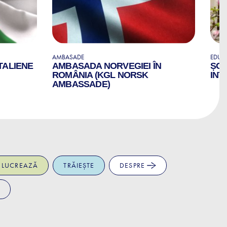
AMBASADE
EDUCA
TALIENE
AMBASADA NORVEGIEI ÎN
ȘCO
ROMÂNIA (KGL NORSK
INT
AMBASSADE)
LUCREAZĂ
TRĂIEȘTE
DESPRE