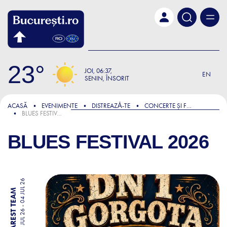
Skip to main content
23
JOI
06:37
EN
SENIN, ÎNSORIT
ACASĂ
EVENIMENTE
DISTREAZǍ-TE
CONCERTE ȘI FESTIVALURI
BLUES FESTIVAL 2026
BLUES FESTIVAL 2026
03 JUL 26 - 04 JUL 26
BY BUCHAREST TEAM