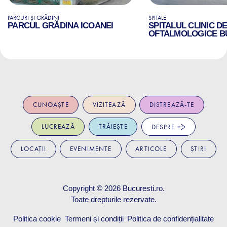
PARCURI ȘI GRĂDINI
SPITALE
PARCUL GRĂDINA ICOANEI
SPITALUL CLINIC D
OFTALMOLOGICE B
CUNOAȘTE
VIZITEAZĂ
DISTREAZĂ-TE
LUCREAZĂ
TRĂIEȘTE
DESPRE
LOCAȚII
EVENIMENTE
ARTICOLE
ȘTIRI
Copyright © 2026
Bucuresti.ro
.
Toate drepturile rezervate.
Politica cookie
Termeni și condiții
Politica de confidențialitate