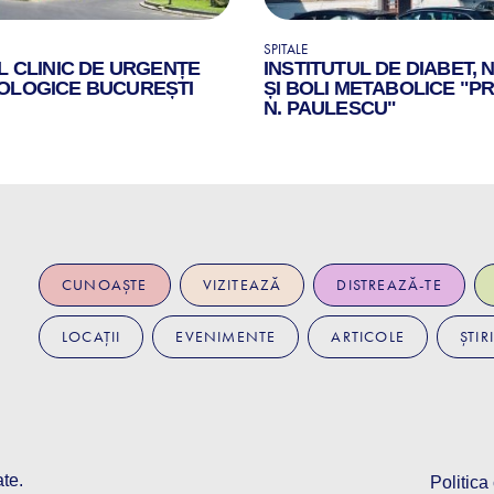
SPITALE
L CLINIC DE URGENȚE
INSTITUTUL DE DIABET, 
OLOGICE BUCUREȘTI
ȘI BOLI METABOLICE "PR
N. PAULESCU"
CUNOAȘTE
VIZITEAZĂ
DISTREAZĂ-TE
LOCAȚII
EVENIMENTE
ARTICOLE
ȘTIRI
ate.
Politica