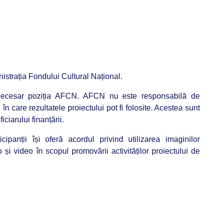
nistrația Fondului Cultural Național.
 necesar poziția AFCN. AFCN nu este responsabilă de
în care rezultatele proiectului pot fi folosite. Acestea sunt
ciarului finanțării.
ticipanții își oferă acordul privind utilizarea imaginilor
io și video în scopul promovării activităților proiectului de