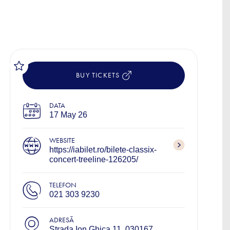
BUY TICKETS
DATA
17 May 26
WEBSITE
https://iabilet.ro/bilete-classix-
concert-treeline-126205/
TELEFON
021 303 9230
ADRESĂ
Strada Ion Ghica 11, 030167