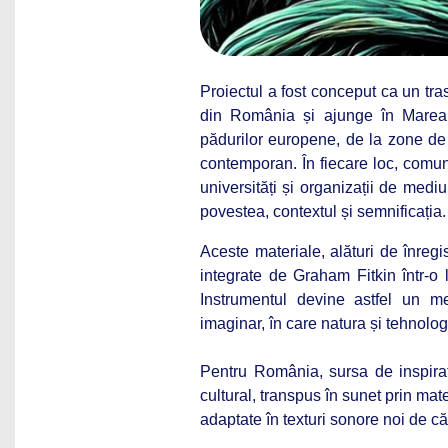
Proiectul a fost conceput ca un tr
din România și ajunge în Marea B
pădurilor europene, de la zone de
contemporan. În fiecare loc, comunită
universități și organizații de medi
povestea, contextul și semnificația.
Aceste materiale, alături de înregi
integrate de Graham Fitkin într-o
Instrumentul devine astfel un me
imaginar, în care natura și tehnolog
Pentru România, sursa de inspirați
cultural, transpus în sunet prin mat
adaptate în texturi sonore noi de c