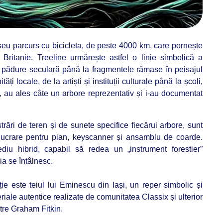
aseu parcurs cu bicicleta, de peste 4000 km, care pornește
ritanie. Treeline urmărește astfel o linie simbolică a
 pădure seculară până la fragmentele rămase în peisajul
ți locale, de la artiști și instituții culturale până la școli,
u, au ales câte un arbore reprezentativ și i-au documentat
strări de teren și de sunete specifice fiecărui arbore, sunt
 lucrare pentru pian, keyscanner și ansamblu de coarde.
diu hibrid, capabil să redea un „instrument forestier”
ia se întâlnesc.
e este teiul lui Eminescu din Iași, un reper simbolic și
eriale autentice realizate de comunitatea Classix și ulterior
ătre Graham Fitkin.