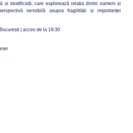
 și stratificată, care explorează relația dintre oameni și
erspectivă sensibilă asupra fragilității și importanței
București | acces de la 19:30
nner