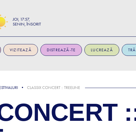
JOI
17:57
SENIN, ÎNSORIT
VIZITEAZĂ
DISTREAZĂ-TE
LUCREAZĂ
TRĂ
STIVALURI
CLASSIX CONCERT :: TREELINE
CONCERT :