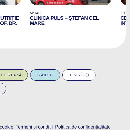
SPITALE
SPITA
NUTRIȚIE
CLINICA PULS – ȘTEFAN CEL
CEN
OF. DR.
MARE
INT
LUCREAZĂ
TRĂIEȘTE
DESPRE
 cookie
Termeni și condiții
Politica de confidențialitate