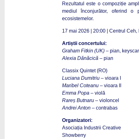
Rezultatul este o compoziție amplă
mediul înconjurător, oferind o p
ecosistemelor.
17 mai 2026 | 20:00 | Centrul Ceh, 
Artiștii concertului:
Graham Fitkin (UK)
– pian, keysca
Alexia Dănăcică
– pian
Classix Quintet (RO)
Luciana Dumitriu
– vioara I
Maribel Coteanu
– vioara II
Emma Popa
– violă
Rareș Butnaru
– violoncel
Andrei Anton
– contrabas
Organizatori:
Asociația Industrii Creative
Showberry