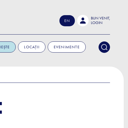
BUN VENIT,
EN
LOGIN
IEȘTE
LOCAȚII
EVENIMENTE
: