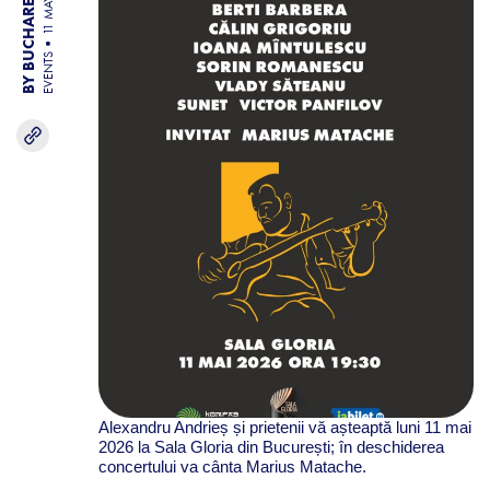
BY BUCHAREST TEAM
11 MAY 26
EVENTS
Alexandru Andrieș și prietenii vă așteaptă luni 11 mai
2026 la Sala Gloria din București; în deschiderea
concertului va cânta Marius Matache.