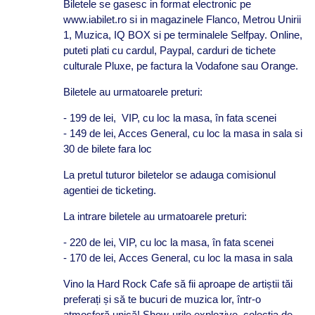
Biletele se gasesc in format electronic pe
www.iabilet.ro si in magazinele Flanco, Metrou Unirii
1, Muzica, IQ BOX si pe terminalele Selfpay. Online,
puteti plati cu cardul, Paypal, carduri de tichete
culturale Pluxe, pe factura la Vodafone sau Orange.
Biletele au urmatoarele preturi:
- 199 de lei, VIP, cu loc la masa, în fata scenei
- 149 de lei, Acces General, cu loc la masa in sala si
30 de bilete fara loc
La pretul tuturor biletelor se adauga comisionul
agentiei de ticketing.
La intrare biletele au urmatoarele preturi:
- 220 de lei, VIP, cu loc la masa, în fata scenei
- 170 de lei, Acces General, cu loc la masa in sala
Vino la Hard Rock Cafe să fii aproape de artiștii tăi
preferați și să te bucuri de muzica lor, într-o
atmosferă unică! Show-urile explozive, colecţia de