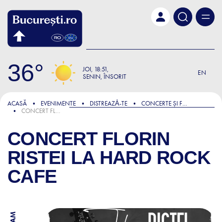
Skip to main content
36
JOI
18:51
EN
SENIN, ÎNSORIT
ACASĂ
EVENIMENTE
DISTREAZǍ-TE
CONCERTE ȘI FESTIVALURI
CONCERT FLORIN RISTEI LA HARD ROCK CAFE
CONCERT FLORIN
RISTEI LA HARD ROCK
CAFE