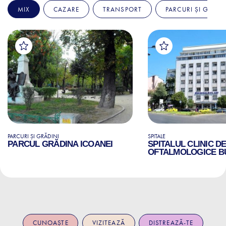
MIX
CAZARE
TRANSPORT
PARCURI ȘI GRĂDI
PARCURI ȘI GRĂDINI
SPITALE
PARCUL GRĂDINA ICOANEI
SPITALUL CLINIC D
OFTALMOLOGICE B
CUNOAȘTE
VIZITEAZĂ
DISTREAZĂ-TE