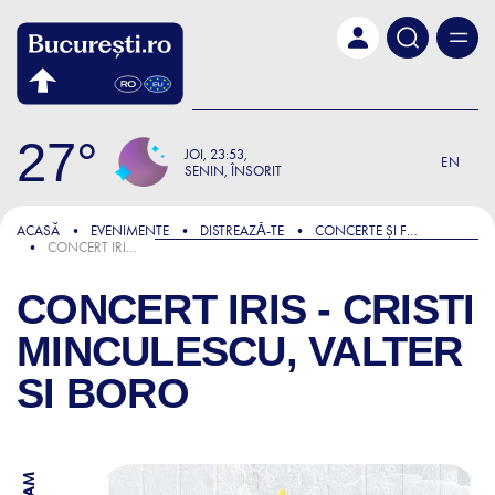
Skip to main content
27
JOI
23:53
EN
SENIN, ÎNSORIT
ACASĂ
EVENIMENTE
DISTREAZǍ-TE
CONCERTE ȘI FESTIVALURI
CONCERT IRIS - CRISTI MINCULESCU, VALTER SI BORO
CONCERT IRIS - CRISTI
MINCULESCU, VALTER
SI BORO