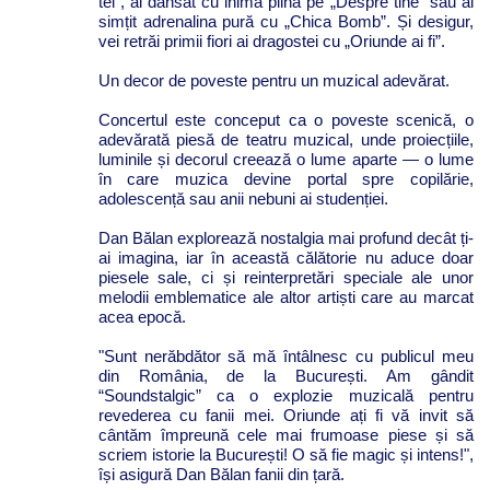
tei”, ai dansat cu inima plină pe „Despre tine” sau ai
simțit adrenalina pură cu „Chica Bomb”. Și desigur,
vei retrăi primii fiori ai dragostei cu „Oriunde ai fi”.
Un decor de poveste pentru un muzical adevărat.
Concertul este conceput ca o poveste scenică, o
adevărată piesă de teatru muzical, unde proiecțiile,
luminile și decorul creează o lume aparte — o lume
în care muzica devine portal spre copilărie,
adolescență sau anii nebuni ai studenției.
Dan Bălan explorează nostalgia mai profund decât ți-
ai imagina, iar în această călătorie nu aduce doar
piesele sale, ci și reinterpretări speciale ale unor
melodii emblematice ale altor artiști care au marcat
acea epocă.
"Sunt nerăbdător să mă întâlnesc cu publicul meu
din România, de la București. Am gândit
“Soundstalgic” ca o explozie muzicală pentru
revederea cu fanii mei. Oriunde ați fi vă invit să
cântăm împreună cele mai frumoase piese și să
scriem istorie la București! O să fie magic și intens!",
își asigură Dan Bălan fanii din țară.