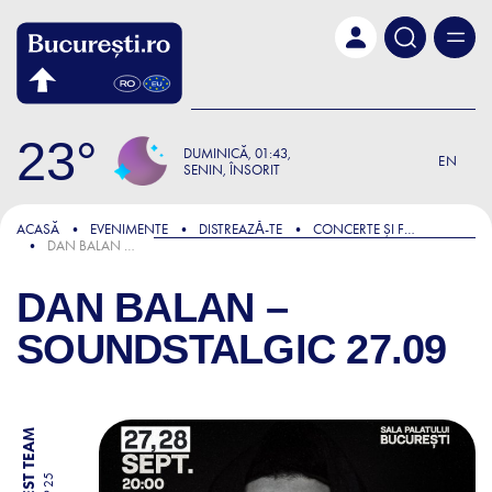
Skip to main content
23
DUMINICĂ
01:43
EN
SENIN, ÎNSORIT
ACASĂ
EVENIMENTE
DISTREAZǍ-TE
CONCERTE ȘI FESTIVALURI
DAN BALAN – SOUNDSTALGIC 27.09
DAN BALAN –
SOUNDSTALGIC 27.09