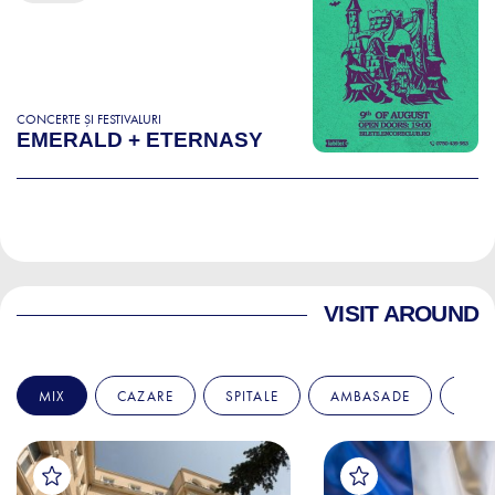
CONCERTE ȘI FESTIVALURI
EMERALD + ETERNASY
VISIT AROUND
MIX
CAZARE
SPITALE
AMBASADE
EDU