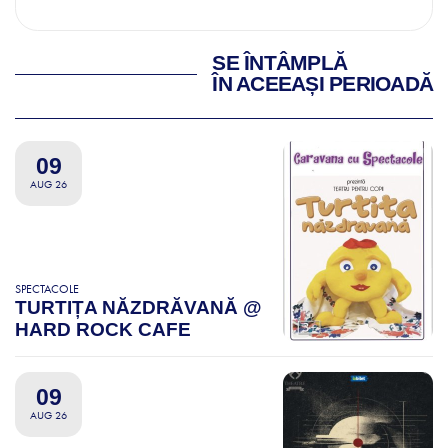
SE ÎNTÂMPLĂ
ÎN ACEEAȘI PERIOADĂ
09
AUG 26
SPECTACOLE
TURTIȚA NĂZDRĂVANĂ @
HARD ROCK CAFE
09
AUG 26