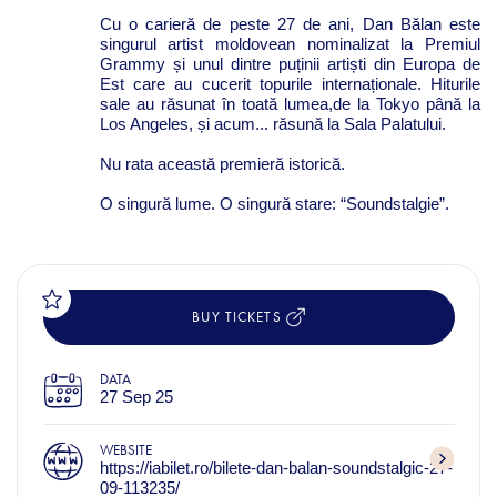
Cu o carieră de peste 27 de ani, Dan Bălan este
singurul artist moldovean nominalizat la Premiul
Grammy și unul dintre puținii artiști din Europa de
Est care au cucerit topurile internaționale. Hiturile
sale au răsunat în toată lumea,de la Tokyo până la
Los Angeles, și acum... răsună la Sala Palatului.
Nu rata această premieră istorică.
O singură lume. O singură stare: “Soundstalgie”.
BUY TICKETS
DATA
27 Sep 25
WEBSITE
https://iabilet.ro/bilete-dan-balan-soundstalgic-27-
09-113235/