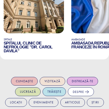
SPITALE
AMBASADE
SPITALUL CLINIC DE
AMBASADA REPUBLI
NEFROLOGIE "DR. CAROL
FRANCEZE ÎN ROMÂ
DAVILA"
CUNOAȘTE
VIZITEAZĂ
DISTREAZĂ-TE
LUCREAZĂ
TRĂIEȘTE
DESPRE
LOCAȚII
EVENIMENTE
ARTICOLE
ȘTIRI