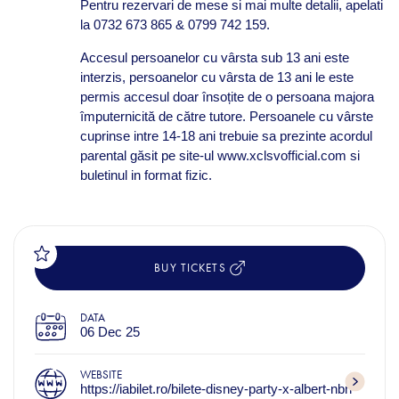
Pentru rezervari de mese si mai multe detalii, apelati
la 0732 673 865 & 0799 742 159.
Accesul persoanelor cu vârsta sub 13 ani este
interzis, persoanelor cu vârsta de 13 ani le este
permis accesul doar însoțite de o persoana majora
împuternicită de către tutore. Persoanele cu vârste
cuprinse intre 14-18 ani trebuie sa prezinte acordul
parental găsit pe site-ul www.xclsvofficial.com si
buletinul in format fizic.
BUY TICKETS
DATA
06 Dec 25
WEBSITE
https://iabilet.ro/bilete-disney-party-x-albert-nbn-