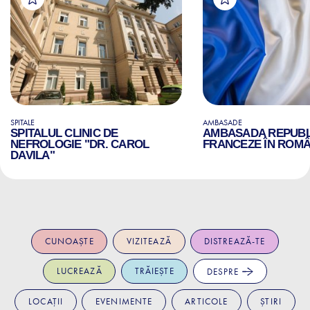
SPITALE
AMBASADE
SPITALUL CLINIC DE
AMBASADA REPUBLI
NEFROLOGIE "DR. CAROL
FRANCEZE ÎN ROMÂ
DAVILA"
CUNOAȘTE
VIZITEAZĂ
DISTREAZĂ-TE
LUCREAZĂ
TRĂIEȘTE
DESPRE
LOCAȚII
EVENIMENTE
ARTICOLE
ȘTIRI