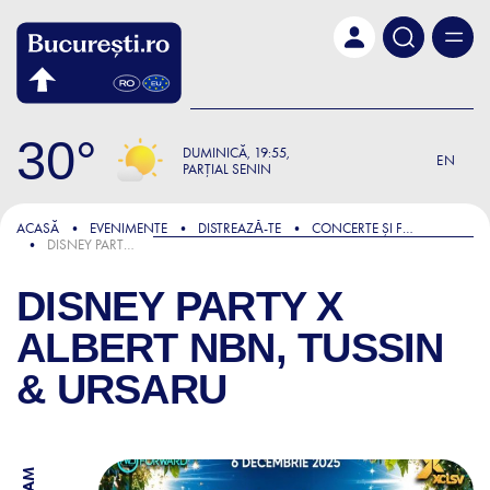
Skip to main content
30
DUMINICĂ
19:55
EN
PARȚIAL SENIN
ACASĂ
EVENIMENTE
DISTREAZǍ-TE
CONCERTE ȘI FESTIVALURI
DISNEY PARTY X ALBERT NBN, TUSSIN & URSARU
DISNEY PARTY X
ALBERT NBN, TUSSIN
& URSARU