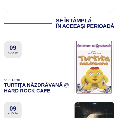
SE ÎNTÂMPLĂ
ÎN ACEEAȘI PERIOADĂ
09
AUG 26
SPECTACOLE
TURTIȚA NĂZDRĂVANĂ @
HARD ROCK CAFE
09
AUG 26