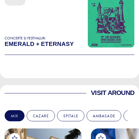
CONCERTE ȘI FESTIVALURI
EMERALD + ETERNASY
VISIT AROUND
MIX
CAZARE
SPITALE
AMBASADE
EDU